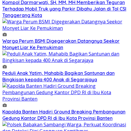
Kompol Darmarwati, SH, MM, MH Memberikan Teguran
Terhadap Mobil Truk yang Parkir Dibahu Jalan di Tol CSI
Tanggerang Kota
Warga Perum BSMI Digegerakan Datangnya Seekor
Monyet Liar Ke Pemukiman
Peduli Anak Yatim, Mahabib Bagikan Santunan dan
Bingkisan kepada 400 Anak di Segarajaya
Kapolda Banten Hadiri Ground Breaking Pembangunan
Gedung Kantor DPD RI di Ibu Kota Provinsi Banten