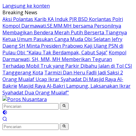
Langsung ke konten
Breaking News
Aksi Polantas Karib KA Induk PJR BSD Korlantas Polri
Kompol Darmawati.SE.MM.MH bersama Personilnya
Membagikan Bendera Merah Putih Berserta Tiangnya
Ketua Umum Pasukan Canga Muda Obi Selatan Jefry
Daeng SH Minta Presiden Prabowo Kaji Ulang PSN di
Pulau Obi: “Kalau Tak Berdampak, Cabut Saja”
Kompol
Darmarwati, SH, MM, MH Memberikan Teguran
Terhadap Mobil Truk yang Parkir Dibahu Jalan di Tol CSI
Tanggerang Kota
Tarmizi Dan Heru Fadli Jadi Saksi 2
Orang Mualaf Ucap Ikrar Syahadat Di Masjid Raya Al-
Bakrie
Masjid Raya Al-Bakri Lampung, Laksanakan Ikrar
Syahadat Dua Orang Mualaf”