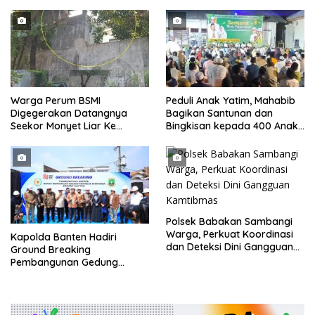
Darmawati.SE.MM.MH
Parkir Dibahu Jalan di Tol CSI
bersama Personilnya
Tanggerang Kota
Membagikan Bendera Merah
Putih Berserta Tiangnya
Warga Perum BSMI
Peduli Anak Yatim, Mahabib
Digegerakan Datangnya
Bagikan Santunan dan
Seekor Monyet Liar Ke
Bingkisan kepada 400 Anak
Pemukiman
di Segarajaya
Polsek Babakan Sambangi
Warga, Perkuat Koordinasi
Kapolda Banten Hadiri
dan Deteksi Dini Gangguan
Ground Breaking
Kamtibmas
Pembangunan Gedung
Kantor DPD RI di Ibu Kota
Provinsi Banten