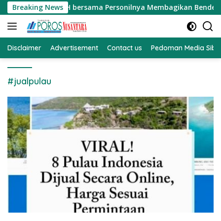
Langsung
wati.SE.MM.MH bersama Personilnya Membagikan Bendera Merah 
Breaking News
ke
konten
Disclaimer
Advertisement
Contact us
Pedoman Media Sibe
#jualpulau