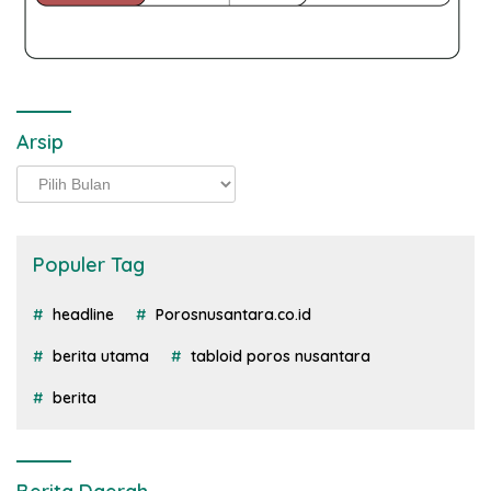
Arsip
Arsip
Populer Tag
headline
Porosnusantara.co.id
berita utama
tabloid poros nusantara
berita