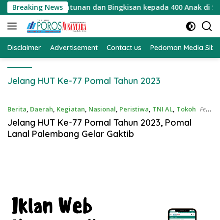
Langsung
habib Bagikan Santunan dan Bingkisan kepada 400 Anak di Sega
Breaking News
ke
konten
Disclaimer
Advertisement
Contact us
Pedoman Media Sibe
Jelang HUT Ke-77 Pomal Tahun 2023
Berita
,
Daerah
,
Kegiatan
,
Nasional
,
Peristiwa
,
TNI AL
,
Tokoh
Feb
15, 2023
Jelang HUT Ke-77 Pomal Tahun 2023, Pomal
Lanal Palembang Gelar Gaktib