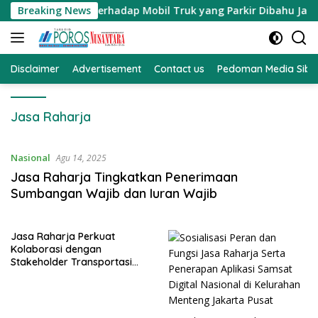
Langsung
 Teguran Terhadap Mobil Truk yang Parkir Dibahu Jalan di T
Breaking News
ke
konten
Disclaimer
Advertisement
Contact us
Pedoman Media Sibe
Jasa Raharja
Nasional
Agu 14, 2025
Jasa Raharja Tingkatkan Penerimaan
Sumbangan Wajib dan Iuran Wajib
Jasa Raharja Perkuat
Kolaborasi dengan
Stakeholder Transportasi
Udara