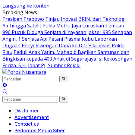
Langsung ke konten
Breaking News
Presiden Prabowo Tinjau Inovasi BRIN, dari Teknologi
Air hingga Satelit
Polda Metro Jaya Luruskan Temuan
996 Pucuk Diduga Senjata di Yayasan Jaksel: 995 Senapan
Angin, 1 Senjata Api
Petani Plasma Kubu Laporkan
Dugaan Penyelewengan Dana ke Ditreskrimsus Polda
Riau
Peduli Anak Yatim, Mahabib Bagikan Santunan dan
Bingkisan kepada 400 Anak di Segarajaya
Isi Kekosongan
Feriza, S,H. Jabat PJ, Sumber Rejeki
Disclaimer
Advertisement
Contact us
Pedoman Media Siber