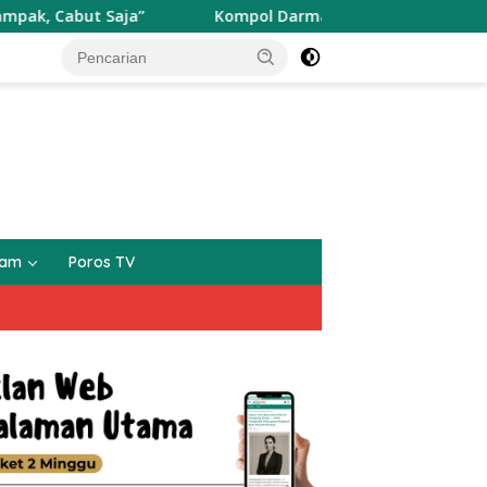
Kompol Darmarwati, SH, MM, MH Memberikan Teguran Terh
gam
Poros TV