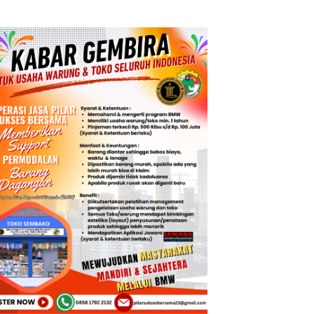
Sampel Air Laut di
gguan Kamtibmas
Laut yang Bersih