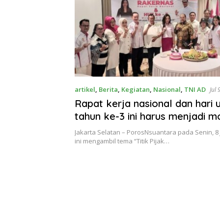
artikel
,
Berita
,
Kegiatan
,
Nasional
,
TNI AD
Jul 
Rapat kerja nasional dan hari 
tahun ke-3 ini harus menjadi
konsolidasi serta perumusan st
Jakarta Selatan – PorosNsuantara pada Senin, 8 J
untuk semakin memperkuat org
ini mengambil tema “Titik Pijak…