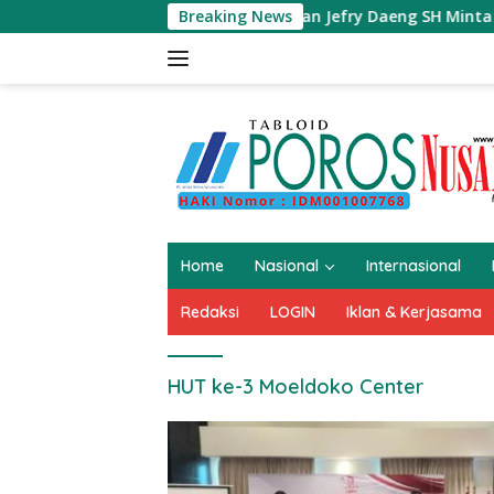
Langsung
uda Obi Selatan Jefry Daeng SH Minta Presiden Prabowo Kaji 
Breaking News
ke
konten
Home
Nasional
Internasional
Redaksi
LOGIN
Iklan & Kerjasama
HUT ke-3 Moeldoko Center