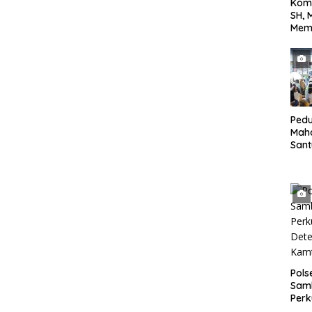
Kom
SH, 
Mem
Terh
yang
Jala
Tan
Pedu
Mah
San
Bing
Anak
Pol
Sam
Perk
dan 