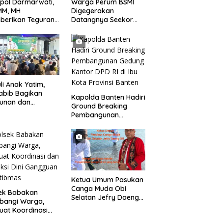
pol Darmarwati,
Warga Perum BSMI
MM, MH
Digegerakan
berikan Teguran
Datangnya Seekor
adap Mobil Truk
Monyet Liar Ke
 Parkir Dibahu
Pemukiman
n di Tol CSI
ggerang Kota
li Anak Yatim,
abib Bagikan
Kapolda Banten Hadiri
tunan dan
Ground Breaking
kisan kepada 400
Pembangunan
 di Segarajaya
Gedung Kantor DPD RI
di Ibu Kota Provinsi
Banten
Ketua Umum Pasukan
Canga Muda Obi
sek Babakan
Selatan Jefry Daeng
bangi Warga,
SH Mengecam Keras
uat Koordinasi
Metode Pengambilan
Deteksi Dini