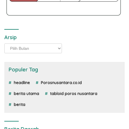
Arsip
Arsip
Populer Tag
headline
Porosnusantara.co.id
berita utama
tabloid poros nusantara
berita