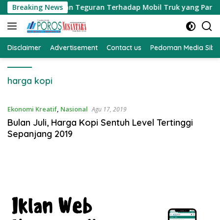
Langsung
, MH Memberikan Teguran Terhadap Mobil Truk yang Parkir Dib
Breaking News
ke
konten
Disclaimer
Advertisement
Contact us
Pedoman Media Sibe
harga kopi
Ekonomi Kreatif
,
Nasional
Agu 17, 2019
Bulan Juli, Harga Kopi Sentuh Level Tertinggi
Sepanjang 2019