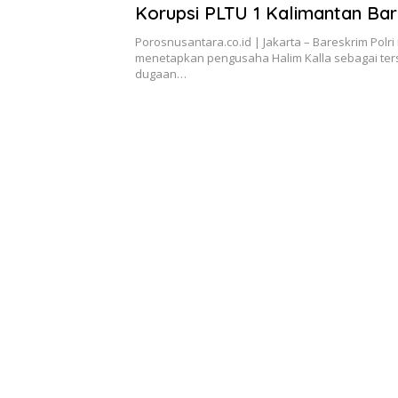
Korupsi PLTU 1 Kalimantan Bar
Mangkrak dan Rugikan Negara 
Porosnusantara.co.id | Jakarta – Bareskrim Polri
Triliun
menetapkan pengusaha Halim Kalla sebagai te
dugaan…