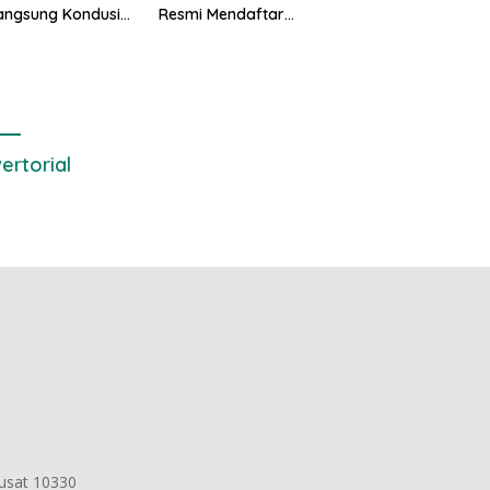
angsung Kondusif,
Resmi Mendaftar
matan Janji
Sebagai Kepala Desa
litasi Kajian Ulang
Periode 2026/
ertorial
Pusat 10330