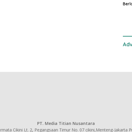
Berl
Keca
Fasi
Adv
PT. Media Titian Nusantara
mata Cikini Lt. 2, Pegangsaan Timur No. 07 cikini,Menteng-Jakarta 