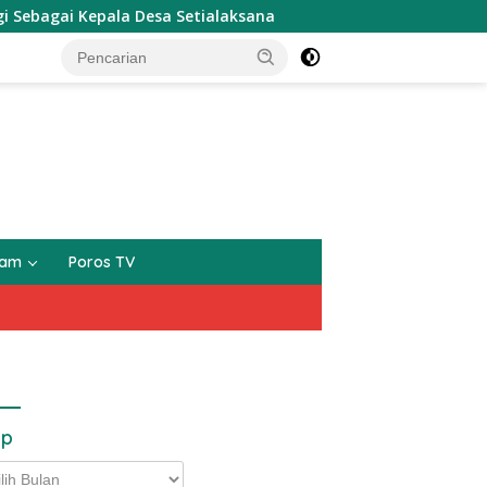
agai Kepala Desa Setialaksana
Asosiasi Pedagang Ikan 
gam
Poros TV
ip
p