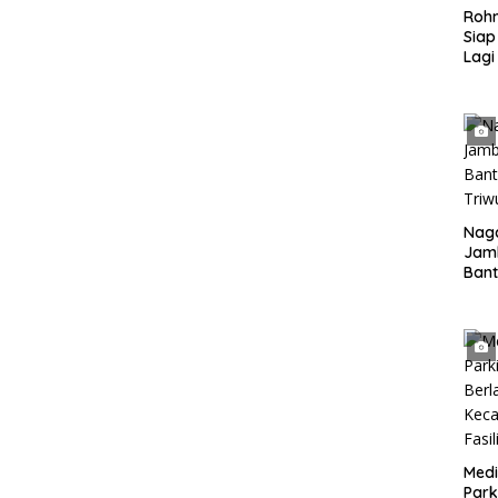
Rohm
Siap
Lagi
Desa
Naga
Jam
Ban
Triwu
Medi
Park