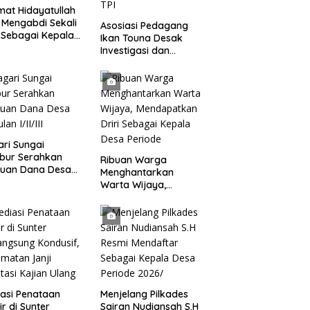
at Hidayatullah
 Mengabdi Sekali
Asosiasi Pedagang
 Sebagai Kepala
Ikan Touna Desak
 Setialaksana
Investigasi dan
Evaluasi Pengelolaan
TPI
ri Sungai
bur Serahkan
Ribuan Warga
tuan Dana Desa
Menghantarkan
lan I/II/III
Warta Wijaya,
Mendapatkan Driri
Sebagai Kepala Desa
Periode
asi Penataan
Menjelang Pilkades
ir di Sunter
Sairan Nudiansah S.H