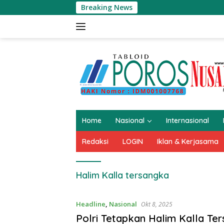
Langsung
Breaking News
ke
konten
Home
Nasional
Internasional
Redaksi
LOGIN
Iklan & Kerjasama
Halim Kalla tersangka
Headline
,
Nasional
Okt 8, 2025
Polri Tetapkan Halim Kalla Te