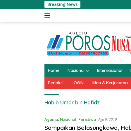
Langsung
Breaking News
ke
konten
Home
Nasional
Internasional
Redaksi
LOGIN
Iklan & Kerjasama
Habib Umar bin Hafidz
Agama
,
Nasional
,
Peristiwa
Agu 9, 2019
Sampaikan Belasungkawa, Ha