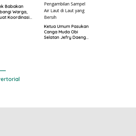
sek Babakan
bangi Warga,
uat Koordinasi
Deteksi Dini
Ketua Umum Pasukan
gguan Kamtibmas
Canga Muda Obi
Selatan Jefry Daeng
SH Mengecam Keras
Metode Pengambilan
Sampel Air Laut di
Laut yang Bersih
ertorial