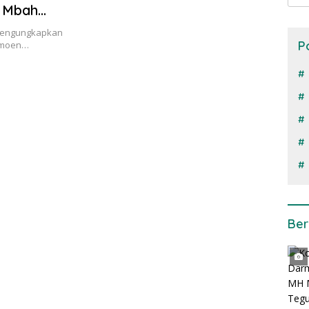
n Mbah
 mengungkapkan
P
aimoen…
Ber