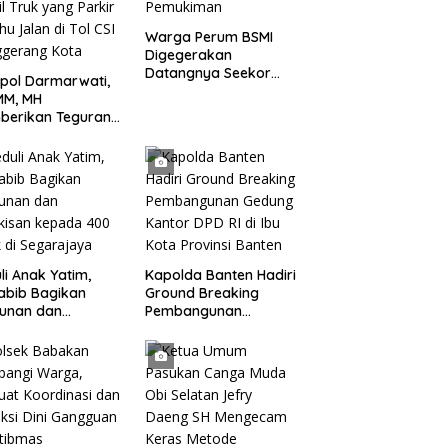
Warga Perum BSMI
Digegerakan
Datangnya Seekor
pol Darmarwati,
Monyet Liar Ke
MM, MH
Pemukiman
berikan Teguran
adap Mobil Truk
 Parkir Dibahu
n di Tol CSI
ggerang Kota
li Anak Yatim,
Kapolda Banten Hadiri
abib Bagikan
Ground Breaking
tunan dan
Pembangunan
kisan kepada 400
Gedung Kantor DPD RI
 di Segarajaya
di Ibu Kota Provinsi
Banten