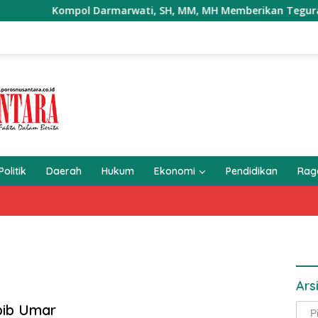
Kompol Darmarwati, SH, MM, MH Memberikan Teguran Terhad
Politik
Daerah
Hukum
Ekonomi
Pendidikan
Ra
Ars
bib Umar
Arsi