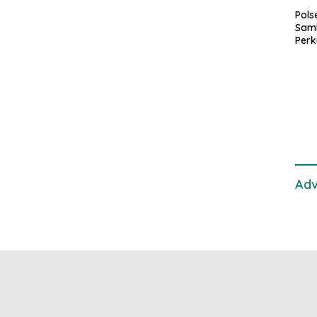
Pol
Sam
Perk
dan 
Gan
Adv