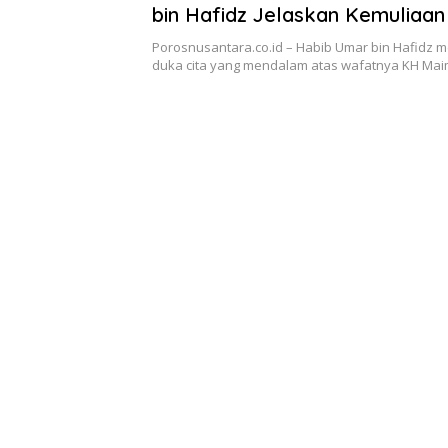
bin Hafidz Jelaskan Kemuliaa
Maimoen
Porosnusantara.co.id – Habib Umar bin Hafidz
duka cita yang mendalam atas wafatnya KH M