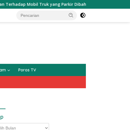
ap Mobil Truk yang Parkir Dibahu Jalan di Tol CSI Tanggeran
gam
Poros TV
ip
p