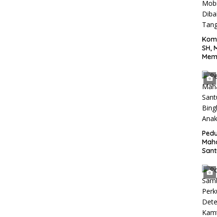
Kom
SH, 
Mem
Terh
yang
Jala
Tan
Pedu
Mah
San
Bing
Anak