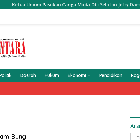
etua Umum Pasukan Canga Muda Obi Selatan Jefry Daeng SH Me
Politik
Daerah
Hukum
Ekonomi
Pendidikan
Ra
Ars
kam Bung
Arsi