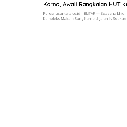
Karno, Awali Rangkaian HUT k
Pemprov Jatim
Porosnusantara.co.id | BLITAR — Suasana khidm
Kompleks Makam Bung Karno di Jalan Ir. Soeka