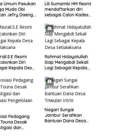
ua Umum Pasukan
Lili Sumambi HM Resmi
ga Muda Obi
mendaftarkan diri
tan Jefry Daeng
sebagai Calon Kades
Mengecam Keras
samudrajaya, Hingga
ode Pengambilan
di Kawal ribuan masa
el Air Laut di
pendukungnya
 yang Bersih
rali.S.E Resmi
Rohmat Hidayatullah
alonkan Diri
Siap Mengabdi Sekali
gai Kepala Desa
Lagi Sebagai Kepala
alaksana
Desa Setialaksana
Nagari Sungai
Jambur Serahkan
iasi Pedagang
Bantuan Dana Desa
 Touna Desak
Triwulan I/II/III
stigasi dan
uasi Pengelolaan