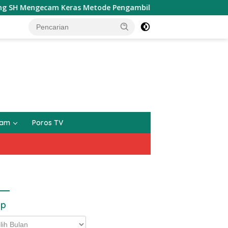
ngecam Keras Metode Pengambilan Sampel Air Laut di Laut ya
gam
Poros TV
ip
p