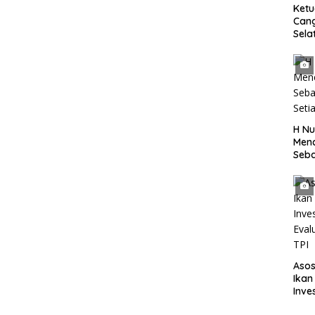
Ket
Can
Sela
SH 
Met
Samp
Laut
H Nu
Menc
Seba
Seti
Asos
Ikan
Inve
Eval