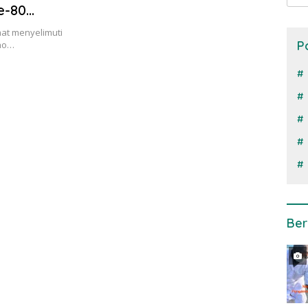
e-80
at menyelimuti
P
rno…
Ber