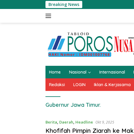
Langsung
Breaking News
K
ke
konten
Home
Nasional
Internasional
Redaksi
LOGIN
Iklan & Kerjasama
Gubernur Jawa Timur.
Berita
,
Daerah
,
Headline
Okt 9, 2025
Khofifah Pimpin Ziarah ke Ma