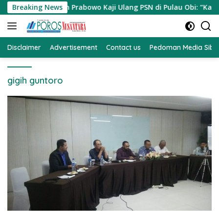
Langsung
residen Prabowo Kaji Ulang PSN di Pulau Obi: “Kalau Tak Berd
Breaking News
ke
konten
Disclaimer
Advertisement
Contact us
Pedoman Media Sibe
gigih guntoro