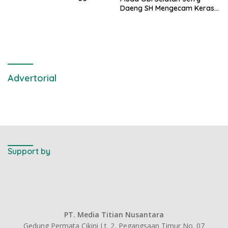
Kamtibmas
Daeng SH Mengecam Keras
Metode Pengambilan Sampel
Air Laut di Laut yang Bersih
Advertorial
Support by
PT. Media Titian Nusantara
Gedung Permata Cikini Lt. 2, Pegangsaan Timur No. 07