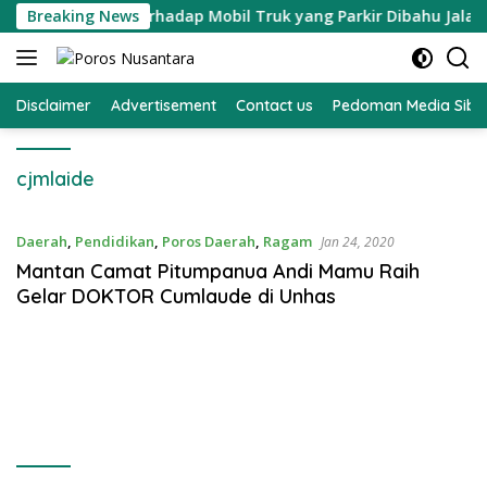
Langsung
an Teguran Terhadap Mobil Truk yang Parkir Dibahu Jalan di 
Breaking News
ke
konten
Disclaimer
Advertisement
Contact us
Pedoman Media Sibe
cjmlaide
Daerah
,
Pendidikan
,
Poros Daerah
,
Ragam
Jan 24, 2020
Mantan Camat Pitumpanua Andi Mamu Raih
Gelar DOKTOR Cumlaude di Unhas