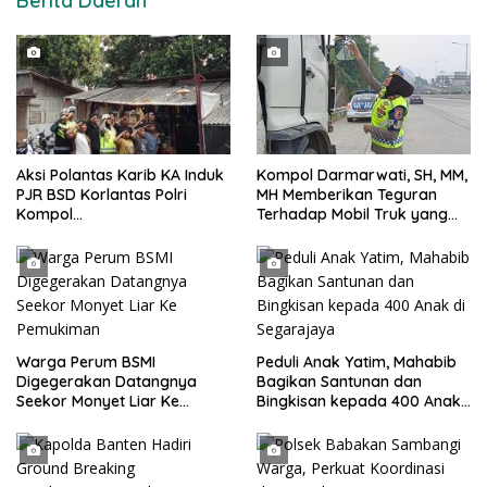
Berita Daerah
Aksi Polantas Karib KA Induk
Kompol Darmarwati, SH, MM,
PJR BSD Korlantas Polri
MH Memberikan Teguran
Kompol
Terhadap Mobil Truk yang
Darmawati.SE.MM.MH
Parkir Dibahu Jalan di Tol CSI
bersama Personilnya
Tanggerang Kota
Membagikan Bendera Merah
Putih Berserta Tiangnya
Warga Perum BSMI
Peduli Anak Yatim, Mahabib
Digegerakan Datangnya
Bagikan Santunan dan
Seekor Monyet Liar Ke
Bingkisan kepada 400 Anak
Pemukiman
di Segarajaya