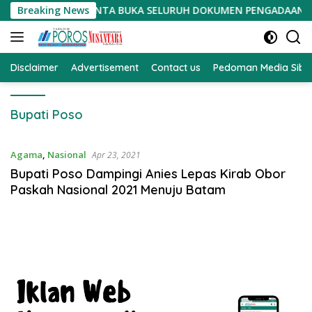
Langsung
ARITA DIMINTA BUKA SELURUH DOKUMEN PENGADAAN TANAH PSN
Breaking News
ke
konten
Disclaimer
Advertisement
Contact us
Pedoman Media Sibe
Bupati Poso
Agama
,
Nasional
Apr 23, 2021
Bupati Poso Dampingi Anies Lepas Kirab Obor
Paskah Nasional 2021 Menuju Batam