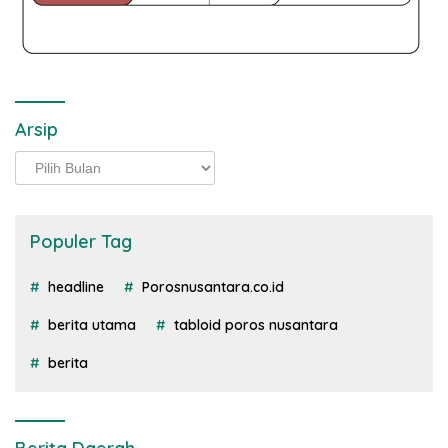
Arsip
Arsip
Populer Tag
headline
Porosnusantara.co.id
berita utama
tabloid poros nusantara
berita