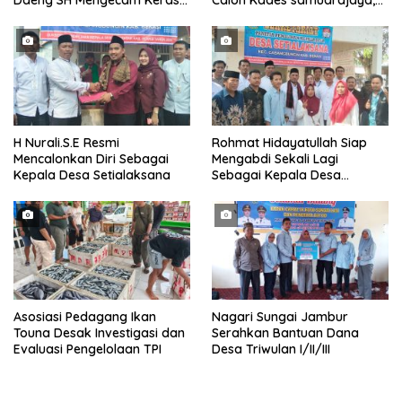
Daeng SH Mengecam Keras
Calon Kades samudrajaya,
Metode Pengambilan Sampel
Hingga di Kawal ribuan masa
Air Laut di Laut yang Bersih
pendukungnya
H Nurali.S.E Resmi
Rohmat Hidayatullah Siap
Mencalonkan Diri Sebagai
Mengabdi Sekali Lagi
Kepala Desa Setialaksana
Sebagai Kepala Desa
Setialaksana
Asosiasi Pedagang Ikan
Nagari Sungai Jambur
Touna Desak Investigasi dan
Serahkan Bantuan Dana
Evaluasi Pengelolaan TPI
Desa Triwulan I/II/III