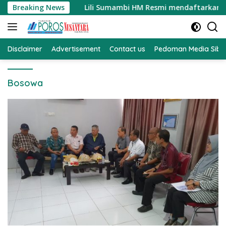
Langsung
ersih
Breaking News
Lili Sumambi HM Resmi mendaftarkan diri sebag
ke
konten
Disclaimer
Advertisement
Contact us
Pedoman Media Sibe
Bosowa