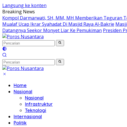
Langsung ke konten
Breaking News
Kompol Darmarwati, SH, MM, MH Memberikan Teguran Terh
Mualaf Ucap Ikrar Syahadat Di Masjid Raya Al-Bakrie
Masji
Datangnya Seekor Monyet Liar Ke Pemukiman
Presiden Pr
Home
Nasional
Nasional
Infrastruktur
Teknologi
Internasional
Politik