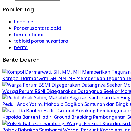
Populer Tag
headline
Porosnusantara.co.id
berita utama
tabloid poros nusantara
berita
Berita Daerah
Kompol Darmarwati, SH, MM, MH Memberikan Teguran Terh
Warga Perum BSMI Digegerakan Datangnya Seekor Mony
Peduli Anak Yatim, Mahabib Bagikan Santunan dan Bingk
Kapolda Banten Hadiri Ground Breaking Pembangunan Ged
Polsek Babakan Sambangi Warga, Perkuat Koordinasi da