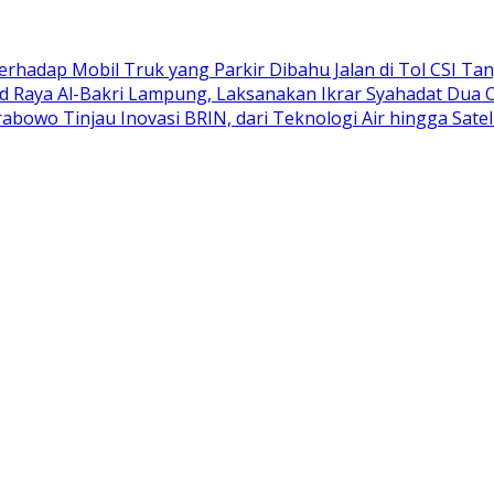
adap Mobil Truk yang Parkir Dibahu Jalan di Tol CSI Ta
d Raya Al-Bakri Lampung, Laksanakan Ikrar Syahadat Dua 
abowo Tinjau Inovasi BRIN, dari Teknologi Air hingga Satel