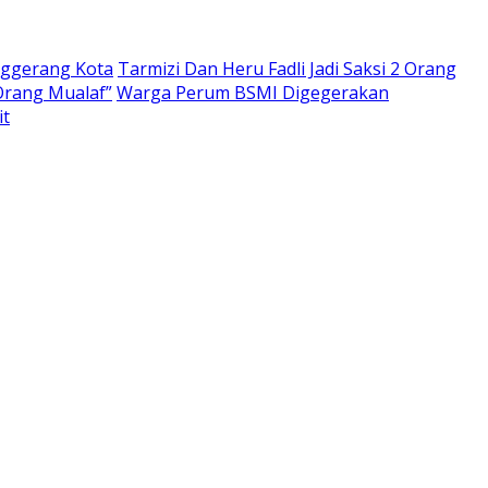
nggerang Kota
Tarmizi Dan Heru Fadli Jadi Saksi 2 Orang
Orang Mualaf”
Warga Perum BSMI Digegerakan
it