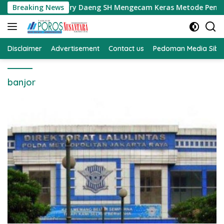
Langsung
i Selatan Jefry Daeng SH Mengecam Keras Metode Pengambilan
Breaking News
ke
konten
Disclaimer
Advertisement
Contact us
Pedoman Media Sibe
banjor