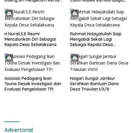
Metode Pengambilan Sampel
Hingga di Kawal ribuan masa
Air Laut di Laut yang Bersih
pendukungnya
H Nurali.S.E Resmi
Rohmat Hidayatullah Siap
Mencalonkan Diri Sebagai
Mengabdi Sekali Lagi
Kepala Desa Setialaksana
Sebagai Kepala Desa
Setialaksana
Asosiasi Pedagang Ikan
Nagari Sungai Jambur
Touna Desak Investigasi dan
Serahkan Bantuan Dana
Evaluasi Pengelolaan TPI
Desa Triwulan I/II/III
Advertorial