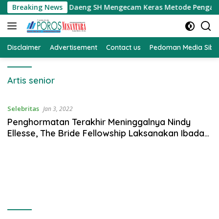
Langsung
Selatan Jefry Daeng SH Mengecam Keras Metode Pengambilan S
Breaking News
ke
konten
Disclaimer
Advertisement
Contact us
Pedoman Media Sibe
Artis senior
Selebritas
Jan 3, 2022
Penghormatan Terakhir Meninggalnya Nindy
Ellesse, The Bride Fellowship Laksanakan Ibadah
Penghiburan