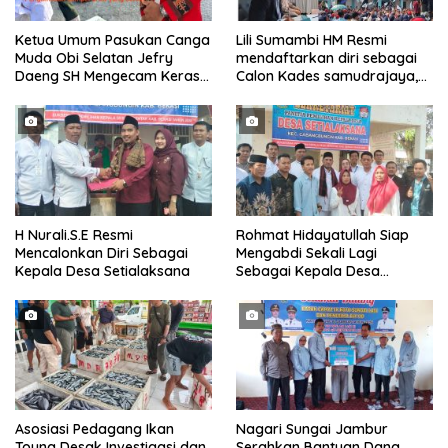
Ketua Umum Pasukan Canga
Lili Sumambi HM Resmi
Muda Obi Selatan Jefry
mendaftarkan diri sebagai
Daeng SH Mengecam Keras
Calon Kades samudrajaya,
Metode Pengambilan Sampel
Hingga di Kawal ribuan masa
Air Laut di Laut yang Bersih
pendukungnya
H Nurali.S.E Resmi
Rohmat Hidayatullah Siap
Mencalonkan Diri Sebagai
Mengabdi Sekali Lagi
Kepala Desa Setialaksana
Sebagai Kepala Desa
Setialaksana
Asosiasi Pedagang Ikan
Nagari Sungai Jambur
Touna Desak Investigasi dan
Serahkan Bantuan Dana