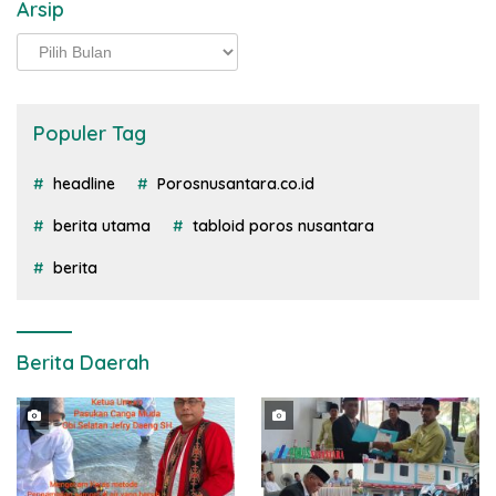
Arsip
Arsip
Populer Tag
headline
Porosnusantara.co.id
berita utama
tabloid poros nusantara
berita
Berita Daerah