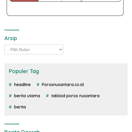
Arsip
Arsip
Populer Tag
headline
Porosnusantara.co.id
berita utama
tabloid poros nusantara
berita