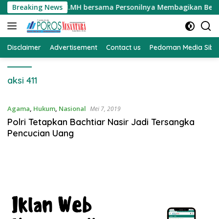
Langsung
l Darmawati.SE.MM.MH bersama Personilnya Membagikan Bendera
Breaking News
ke
konten
Disclaimer
Advertisement
Contact us
Pedoman Media Sibe
aksi 411
Agama
,
Hukum
,
Nasional
Mei 7, 2019
Polri Tetapkan Bachtiar Nasir Jadi Tersangka
Pencucian Uang