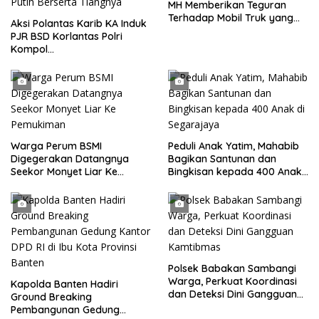
MH Memberikan Teguran
Terhadap Mobil Truk yang
Aksi Polantas Karib KA Induk
Parkir Dibahu Jalan di Tol CSI
PJR BSD Korlantas Polri
Tanggerang Kota
Kompol
Darmawati.SE.MM.MH
bersama Personilnya
Membagikan Bendera Merah
Putih Berserta Tiangnya
Warga Perum BSMI
Peduli Anak Yatim, Mahabib
Digegerakan Datangnya
Bagikan Santunan dan
Seekor Monyet Liar Ke
Bingkisan kepada 400 Anak
Pemukiman
di Segarajaya
Polsek Babakan Sambangi
Warga, Perkuat Koordinasi
Kapolda Banten Hadiri
dan Deteksi Dini Gangguan
Ground Breaking
Kamtibmas
Pembangunan Gedung