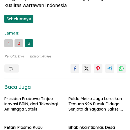
kualitas wartawan Indonesia.
Sebelumnya
Laman:
1
2
3
Penulis: Dwi
Editor: Axnes
Baca Juga
Presiden Prabowo Tinjau
Polda Metro Jaya Luruskan
Inovasi BRIN, dari Teknologi
Temuan 996 Pucuk Diduga
Air hingga Satelit
Senjata di Yayasan Jaksel:
995 Senapan Angin, 1 Senjata
Api
Petani Plasma Kubu
Bhabinkamtibmas Desa