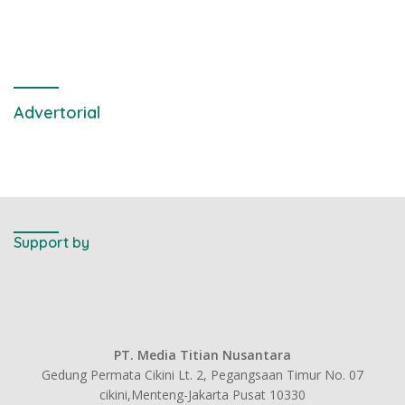
Kantor DPD RI di Ibu Kota
Provinsi Banten
Advertorial
Support by
PT. Media Titian Nusantara
Gedung Permata Cikini Lt. 2, Pegangsaan Timur No. 07
cikini,Menteng-Jakarta Pusat 10330