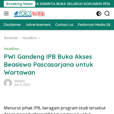
Langsung
 PROSEDUR, HARITA DIMINTA BUKA SELURUH DOKUMEN PENGADAA
Breaking News
ke
konten
Disclaimer
Advertisement
Contact us
Pedoman Media Sibe
Beranda
Headline
Headline
PWI Gandeng IPB Buka Akses
Beasiswa Pascasarjana untuk
Wartawan
Redaksi
Jun 3, 2026
Menurut pihak IPB, beragam program studi tersebut