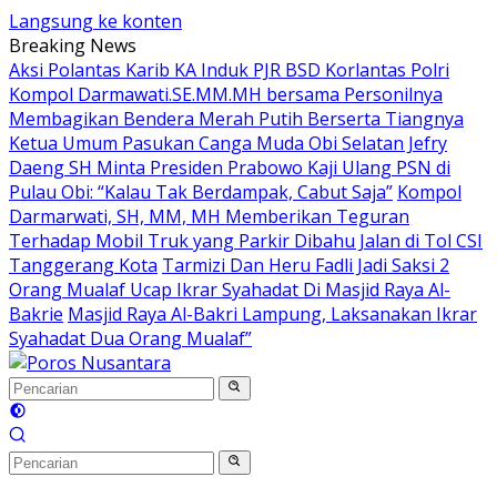
Langsung ke konten
Breaking News
Aksi Polantas Karib KA Induk PJR BSD Korlantas Polri
Kompol Darmawati.SE.MM.MH bersama Personilnya
Membagikan Bendera Merah Putih Berserta Tiangnya
Ketua Umum Pasukan Canga Muda Obi Selatan Jefry
Daeng SH Minta Presiden Prabowo Kaji Ulang PSN di
Pulau Obi: “Kalau Tak Berdampak, Cabut Saja”
Kompol
Darmarwati, SH, MM, MH Memberikan Teguran
Terhadap Mobil Truk yang Parkir Dibahu Jalan di Tol CSI
Tanggerang Kota
Tarmizi Dan Heru Fadli Jadi Saksi 2
Orang Mualaf Ucap Ikrar Syahadat Di Masjid Raya Al-
Bakrie
Masjid Raya Al-Bakri Lampung, Laksanakan Ikrar
Syahadat Dua Orang Mualaf”