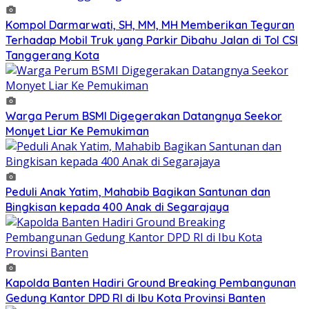
Kompol Darmarwati, SH, MM, MH Memberikan Teguran
Terhadap Mobil Truk yang Parkir Dibahu Jalan di Tol CSI
Tanggerang Kota
Warga Perum BSMI Digegerakan Datangnya Seekor
Monyet Liar Ke Pemukiman
Peduli Anak Yatim, Mahabib Bagikan Santunan dan
Bingkisan kepada 400 Anak di Segarajaya
Kapolda Banten Hadiri Ground Breaking Pembangunan
Gedung Kantor DPD RI di Ibu Kota Provinsi Banten