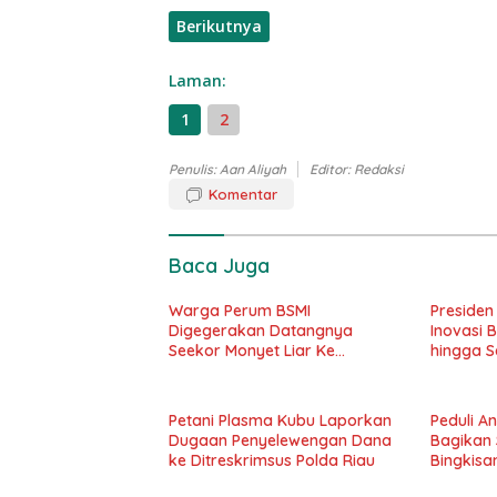
Berikutnya
Laman:
1
2
Penulis: Aan Aliyah
Editor: Redaksi
Komentar
Baca Juga
Warga Perum BSMI
Presiden
Digegerakan Datangnya
Inovasi B
Seekor Monyet Liar Ke
hingga Sa
Pemukiman
Petani Plasma Kubu Laporkan
Peduli A
Dugaan Penyelewengan Dana
Bagikan
ke Ditreskrimsus Polda Riau
Bingkisa
Segaraj