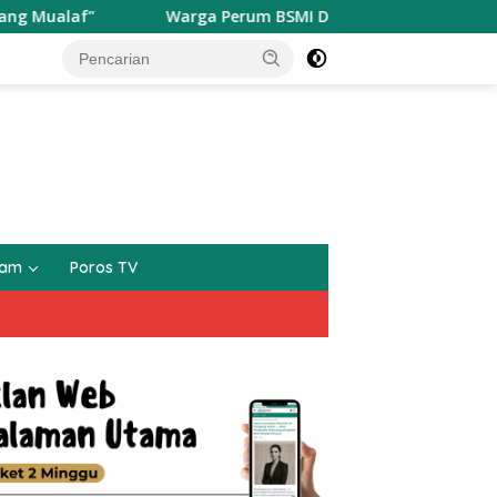
”
Warga Perum BSMI Digegerakan Datangnya Seekor Mo
gam
Poros TV