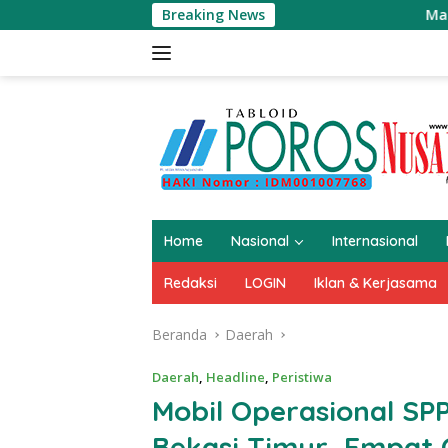
Langsung
Breaking News
Masjid Raya A
ke
konten
Home
Nasional
Internasional
Redaksi
LOGIN
Iklan & Kerjasama
Beranda
Daerah
Daerah
,
Headline
,
Peristiwa
Mobil Operasional SP
Bekasi Timur, Empat