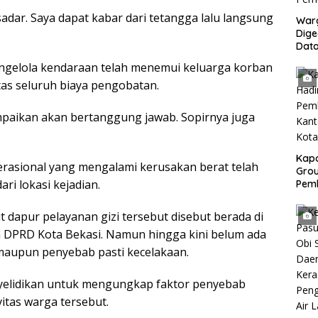
sadar. Saya dapat kabar dari tetangga lalu langsung
War
Dig
Dat
Mony
ngelola kendaraan telah menemui keluarga korban
Pem
as seluruh biaya pengobatan.
paikan akan bertanggung jawab. Sopirnya juga
Kapo
erasional yang mengalami kerusakan berat telah
Grou
ri lokasi kejadian.
Pem
Gedu
di I
t dapur pelayanan gizi tersebut disebut berada di
Ban
 DPRD Kota Bekasi. Namun hingga kini belum ada
 maupun penyebab pasti kecelakaan.
nyelidikan untuk mengungkap faktor penyebab
itas warga tersebut.