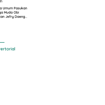
di Kawal ribuan masa
pendukungnya
ua Umum Pasukan
ga Muda Obi
tan Jefry Daeng
Mengecam Keras
ode Pengambilan
el Air Laut di
 yang Bersih
ertorial