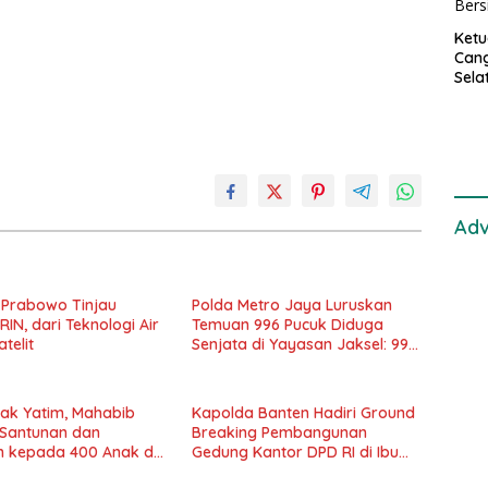
Ket
Can
Sela
SH 
Met
Samp
Laut
Adv
 Prabowo Tinjau
Polda Metro Jaya Luruskan
RIN, dari Teknologi Air
Temuan 996 Pucuk Diduga
telit
Senjata di Yayasan Jaksel: 995
Senapan Angin, 1 Senjata Api
nak Yatim, Mahabib
Kapolda Banten Hadiri Ground
 Santunan dan
Breaking Pembangunan
n kepada 400 Anak di
Gedung Kantor DPD RI di Ibu
aya
Kota Provinsi Banten