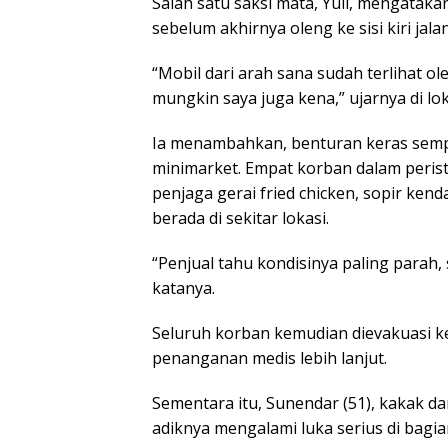
Salah satu saksi mata, Yuli, mengatakan
sebelum akhirnya oleng ke sisi kiri jala
“Mobil dari arah sana sudah terlihat o
mungkin saya juga kena,” ujarnya di lok
Ia menambahkan, benturan keras semp
minimarket. Empat korban dalam peristiw
penjaga gerai fried chicken, sopir ken
berada di sekitar lokasi.
“Penjual tahu kondisinya paling parah,
katanya.
Seluruh korban kemudian dievakuasi k
penanganan medis lebih lanjut.
Sementara itu, Sunendar (51), kakak dar
adiknya mengalami luka serius di bagia