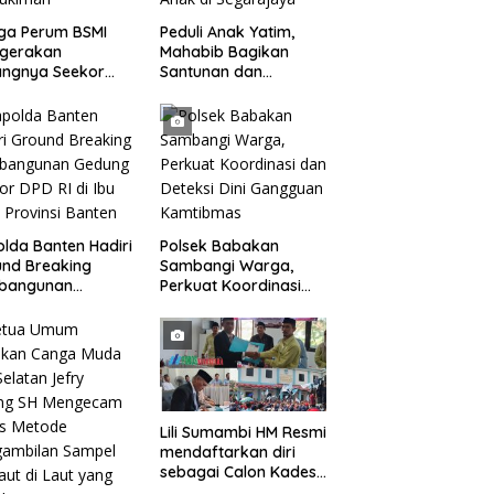
ga Perum BSMI
Peduli Anak Yatim,
egerakan
Mahabib Bagikan
angnya Seekor
Santunan dan
et Liar Ke
Bingkisan kepada 400
ukiman
Anak di Segarajaya
lda Banten Hadiri
Polsek Babakan
nd Breaking
Sambangi Warga,
bangunan
Perkuat Koordinasi
ng Kantor DPD RI
dan Deteksi Dini
bu Kota Provinsi
Gangguan Kamtibmas
ten
Lili Sumambi HM Resmi
mendaftarkan diri
sebagai Calon Kades
samudrajaya, Hingga