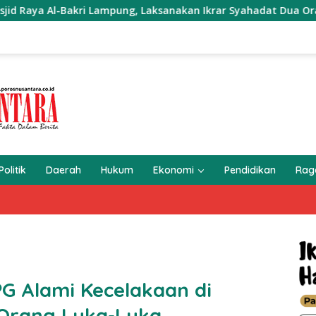
l-Bakri Lampung, Laksanakan Ikrar Syahadat Dua Orang Mualaf
Politik
Daerah
Hukum
Ekonomi
Pendidikan
Ra
PG Alami Kecelakaan di
 Orang Luka-Luka