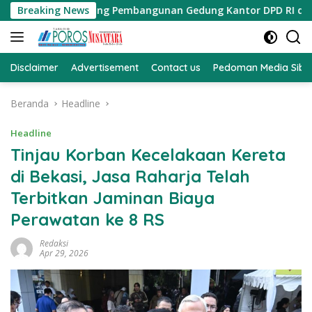
Langsung
i Ground Breaking Pembangunan Gedung Kantor DPD RI di Ibu K
Breaking News
ke
konten
Disclaimer
Advertisement
Contact us
Pedoman Media Sibe
Beranda
Headline
Headline
Tinjau Korban Kecelakaan Kereta
di Bekasi, Jasa Raharja Telah
Terbitkan Jaminan Biaya
Perawatan ke 8 RS
Redaksi
Apr 29, 2026