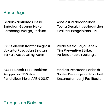
Baca Juga
Bhabinkamtibmas Desa
Asosiasi Pedagang Ikan
Babakan Gebang Mekar
Touna Desak Investigasi dan
Sambangi Warga, Perkuat
Evaluasi Pengelolaan TPI
Kamtibmas
KPK Geledah Kantor Imigrasi
Polda Metro Jaya Bentuk
Jakarta Pusat dan Selatan
Tim Preventive Strike,
Terkait Kasus Silmy Karim
Perketat Patroli Jelang
Agustus
KOSPI Desak DPR Pisahkan
Mediasi Penataan Parkir di
Anggaran MBG dan
Sunter Berlangsung Kondusif,
Pendidikan Mulai APBN 2027
Kecamatan Janji Fasilitasi
Kajian Ulang
Tinggalkan Balasan