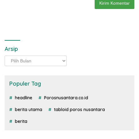
Arsip
Arsip
Populer Tag
headline
Porosnusantara.co.id
berita utama
tabloid poros nusantara
berita