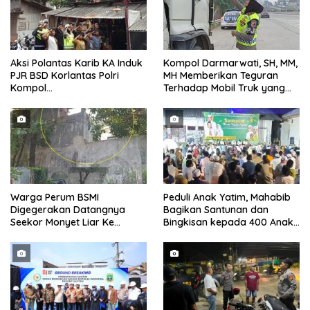
Aksi Polantas Karib KA Induk
Kompol Darmarwati, SH, MM,
PJR BSD Korlantas Polri
MH Memberikan Teguran
Kompol
Terhadap Mobil Truk yang
Darmawati.SE.MM.MH
Parkir Dibahu Jalan di Tol CSI
bersama Personilnya
Tanggerang Kota
Membagikan Bendera Merah
Putih Berserta Tiangnya
Warga Perum BSMI
Peduli Anak Yatim, Mahabib
Digegerakan Datangnya
Bagikan Santunan dan
Seekor Monyet Liar Ke
Bingkisan kepada 400 Anak
Pemukiman
di Segarajaya