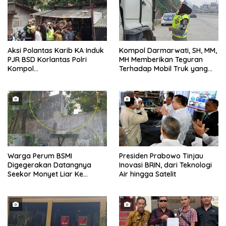
Aksi Polantas Karib KA Induk
Kompol Darmarwati, SH, MM,
PJR BSD Korlantas Polri
MH Memberikan Teguran
Kompol
Terhadap Mobil Truk yang
Darmawati.SE.MM.MH
Parkir Dibahu Jalan di Tol CSI
bersama Personilnya
Tanggerang Kota
Membagikan Bendera Merah
Putih Berserta Tiangnya
Warga Perum BSMI
Presiden Prabowo Tinjau
Digegerakan Datangnya
Inovasi BRIN, dari Teknologi
Seekor Monyet Liar Ke
Air hingga Satelit
Pemukiman