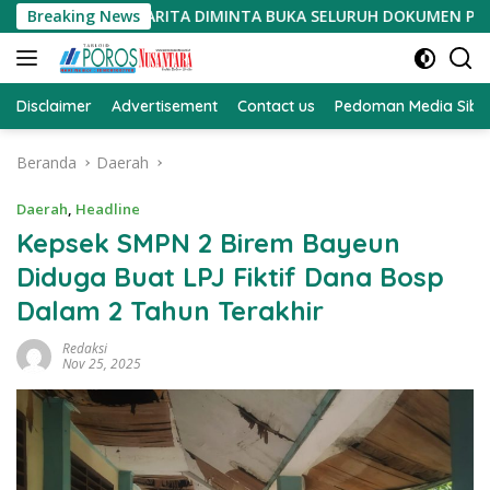
Langsung
OSEDUR, HARITA DIMINTA BUKA SELURUH DOKUMEN PENGADAAN T
Breaking News
ke
konten
Disclaimer
Advertisement
Contact us
Pedoman Media Sibe
Beranda
Daerah
Daerah
,
Headline
Kepsek SMPN 2 Birem Bayeun
Diduga Buat LPJ Fiktif Dana Bosp
Dalam 2 Tahun Terakhir
Redaksi
Nov 25, 2025