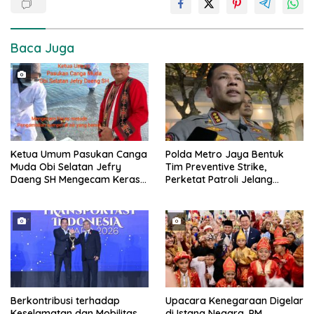
Baca Juga
Ketua Umum Pasukan Canga
Polda Metro Jaya Bentuk
Muda Obi Selatan Jefry
Tim Preventive Strike,
Daeng SH Mengecam Keras
Perketat Patroli Jelang
Metode Pengambilan Sampel
Agustus
Air Laut di Laut yang Bersih
Berkontribusi terhadap
Upacara Kenegaraan Digelar
Keselamatan dan Mobilitas
di Istana Negara, PM