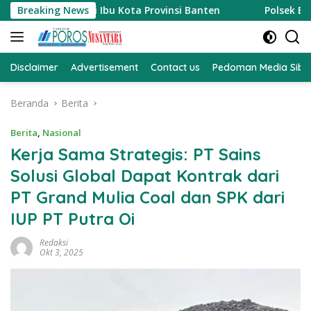
Langsung
RI di Ibu Kota Provinsi Banten
Breaking News
Polsek Babakan Samban
ke
konten
Disclaimer
Advertisement
Contact us
Pedoman Media Sibe
Beranda
Berita
Berita
,
Nasional
Kerja Sama Strategis: PT Sains
Solusi Global Dapat Kontrak dari
PT Grand Mulia Coal dan SPK dari
IUP PT Putra Oi
Redaksi
Okt 3, 2025