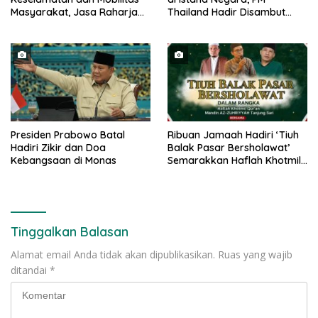
Masyarakat, Jasa Raharja
Thailand Hadir Disambut
Raih Penghargaan di Ajang
Tarian Tradisional
Transportasi Indonesia
Awards 2026
Presiden Prabowo Batal
Ribuan Jamaah Hadiri ‘Tiuh
Hadiri Zikir dan Doa
Balak Pasar Bersholawat’
Kebangsaan di Monas
Semarakkan Haflah Khotmil
Qur’an Madin Az Zuhriyah
Tinggalkan Balasan
Alamat email Anda tidak akan dipublikasikan.
Ruas yang wajib
ditandai
*