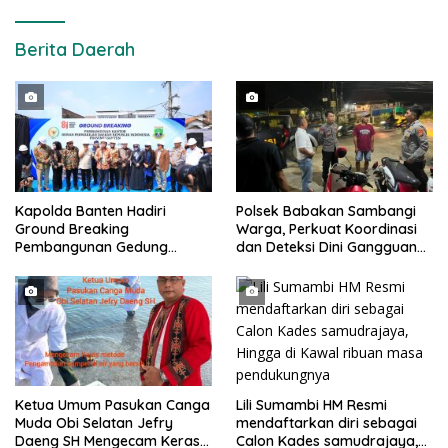
Berita Daerah
Kapolda Banten Hadiri
Polsek Babakan Sambangi
Ground Breaking
Warga, Perkuat Koordinasi
Pembangunan Gedung
dan Deteksi Dini Gangguan
Kantor DPD RI di Ibu Kota
Kamtibmas
Provinsi Banten
Lili Sumambi HM Resmi
Ketua Umum Pasukan Canga
mendaftarkan diri sebagai
Muda Obi Selatan Jefry
Calon Kades samudrajaya,
Daeng SH Mengecam Keras