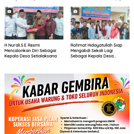
Hingga di Kawal ribuan masa
Metode Pengambilan Sampel
pendukungnya
Air Laut di Laut yang Bersih
H Nurali.S.E Resmi
Rohmat Hidayatullah Siap
Mencalonkan Diri Sebagai
Mengabdi Sekali Lagi
Kepala Desa Setialaksana
Sebagai Kepala Desa
Setialaksana