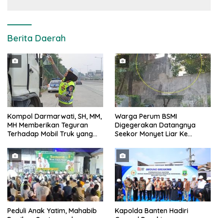
Berita Daerah
Kompol Darmarwati, SH, MM,
Warga Perum BSMI
MH Memberikan Teguran
Digegerakan Datangnya
Terhadap Mobil Truk yang
Seekor Monyet Liar Ke
Parkir Dibahu Jalan di Tol CSI
Pemukiman
Tanggerang Kota
Peduli Anak Yatim, Mahabib
Kapolda Banten Hadiri