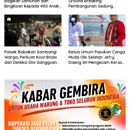
Bagikan Santunan dan
Ground Breaking
Bingkisan kepada 400 Anak
Pembangunan Gedung
di Segarajaya
Kantor DPD RI di Ibu Kota
Provinsi Banten
Polsek Babakan Sambangi
Ketua Umum Pasukan Canga
Warga, Perkuat Koordinasi
Muda Obi Selatan Jefry
dan Deteksi Dini Gangguan
Daeng SH Mengecam Keras
Kamtibmas
Metode Pengambilan Sampel
Air Laut di Laut yang Bersih