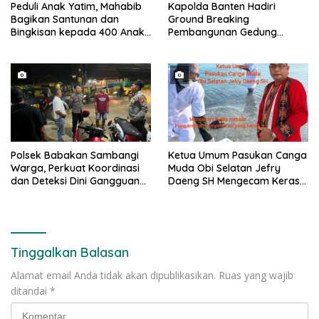
Peduli Anak Yatim, Mahabib
Kapolda Banten Hadiri
Bagikan Santunan dan
Ground Breaking
Bingkisan kepada 400 Anak
Pembangunan Gedung
di Segarajaya
Kantor DPD RI di Ibu Kota
Provinsi Banten
Polsek Babakan Sambangi
Ketua Umum Pasukan Canga
Warga, Perkuat Koordinasi
Muda Obi Selatan Jefry
dan Deteksi Dini Gangguan
Daeng SH Mengecam Keras
Kamtibmas
Metode Pengambilan Sampel
Air Laut di Laut yang Bersih
Tinggalkan Balasan
Alamat email Anda tidak akan dipublikasikan.
Ruas yang wajib
ditandai
*