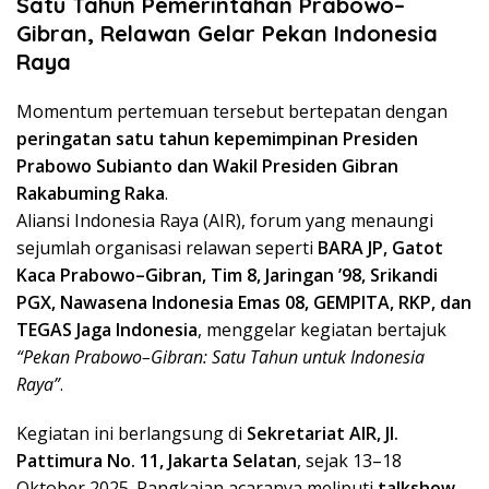
Satu Tahun Pemerintahan Prabowo–
Gibran, Relawan Gelar Pekan Indonesia
Raya
Momentum pertemuan tersebut bertepatan dengan
peringatan satu tahun kepemimpinan Presiden
Prabowo Subianto dan Wakil Presiden Gibran
Rakabuming Raka
.
Aliansi Indonesia Raya (AIR), forum yang menaungi
sejumlah organisasi relawan seperti
BARA JP, Gatot
Kaca Prabowo–Gibran, Tim 8, Jaringan ’98, Srikandi
PGX, Nawasena Indonesia Emas 08, GEMPITA, RKP, dan
TEGAS Jaga Indonesia
, menggelar kegiatan bertajuk
“Pekan Prabowo–Gibran: Satu Tahun untuk Indonesia
Raya”
.
Kegiatan ini berlangsung di
Sekretariat AIR, Jl.
Pattimura No. 11, Jakarta Selatan
, sejak 13–18
Oktober 2025. Rangkaian acaranya meliputi
talkshow,