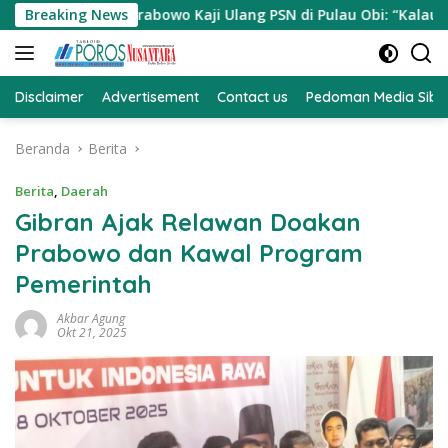
Langsung
Prabowo Kaji Ulang PSN di Pulau Obi: “Kalau Tak Berdampak, C
Breaking News
ke
konten
Disclaimer
Advertisement
Contact us
Pedoman Media Sibe
Beranda
Berita
Berita
,
Daerah
Gibran Ajak Relawan Doakan
Prabowo dan Kawal Program
Pemerintah
Akbar Agung
Okt 21, 2025