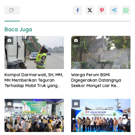
Baca Juga
Kompol Darmarwati, SH, MM,
Warga Perum BSMI
MH Memberikan Teguran
Digegerakan Datangnya
Terhadap Mobil Truk yang
Seekor Monyet Liar Ke
Parkir Dibahu Jalan di Tol CSI
Pemukiman
Tanggerang Kota