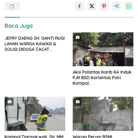
Baca Juga
JEFRY DAENG SH: GANTI RUGI
LAHAN WARGA KAWASI &
SOLIGI DIDUGA CACAT
PROSEDUR, HARITA DIMINTA
BUKA SELURUH DOKUMEN
PENGADAAN TANAH PSN
Aksi Polantas Karib KA Induk
PJR BSD Korlantas Polri
Kompol
Darmawati.SE.MM.MH
bersama Personilnya
Membagikan Bendera Merah
Putih Berserta Tiangnya
Kompol Darmarwati, SH, MM,
Warga Perum BSMI