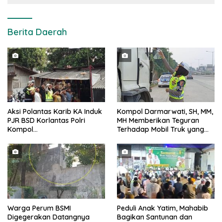
Berita Daerah
Aksi Polantas Karib KA Induk
Kompol Darmarwati, SH, MM,
PJR BSD Korlantas Polri
MH Memberikan Teguran
Kompol
Terhadap Mobil Truk yang
Darmawati.SE.MM.MH
Parkir Dibahu Jalan di Tol CSI
bersama Personilnya
Tanggerang Kota
Membagikan Bendera Merah
Putih Berserta Tiangnya
Warga Perum BSMI
Peduli Anak Yatim, Mahabib
Digegerakan Datangnya
Bagikan Santunan dan