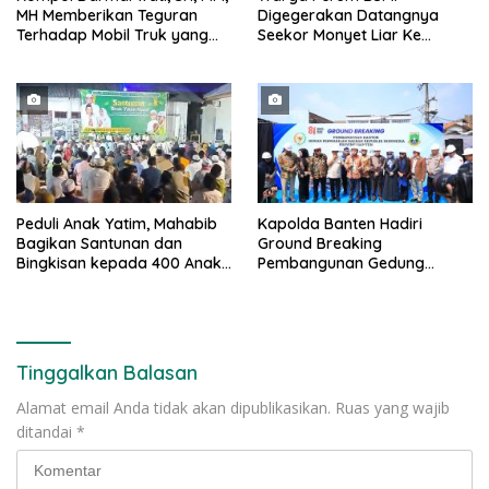
MH Memberikan Teguran
Digegerakan Datangnya
Terhadap Mobil Truk yang
Seekor Monyet Liar Ke
Parkir Dibahu Jalan di Tol CSI
Pemukiman
Tanggerang Kota
Peduli Anak Yatim, Mahabib
Kapolda Banten Hadiri
Bagikan Santunan dan
Ground Breaking
Bingkisan kepada 400 Anak
Pembangunan Gedung
di Segarajaya
Kantor DPD RI di Ibu Kota
Provinsi Banten
Tinggalkan Balasan
Alamat email Anda tidak akan dipublikasikan.
Ruas yang wajib
ditandai
*