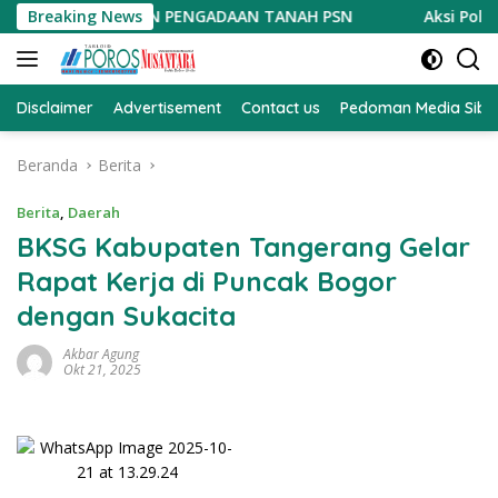
Langsung
UMEN PENGADAAN TANAH PSN
Breaking News
Aksi Polantas Karib KA In
ke
konten
Disclaimer
Advertisement
Contact us
Pedoman Media Sibe
Beranda
Berita
Berita
,
Daerah
BKSG Kabupaten Tangerang Gelar
Rapat Kerja di Puncak Bogor
dengan Sukacita
Akbar Agung
Okt 21, 2025