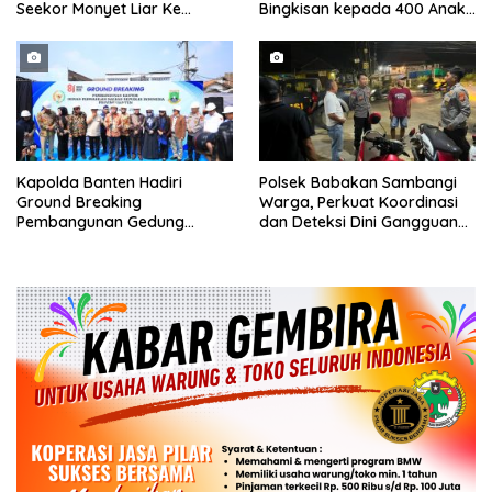
Seekor Monyet Liar Ke
Bingkisan kepada 400 Anak
Pemukiman
di Segarajaya
Kapolda Banten Hadiri
Polsek Babakan Sambangi
Ground Breaking
Warga, Perkuat Koordinasi
Pembangunan Gedung
dan Deteksi Dini Gangguan
Kantor DPD RI di Ibu Kota
Kamtibmas
Provinsi Banten