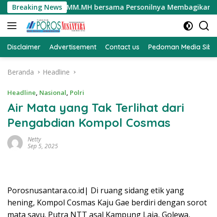
Langsung
ol Darmawati.SE.MM.MH bersama Personilnya Membagikan Bender
Breaking News
ke
konten
Disclaimer
Advertisement
Contact us
Pedoman Media Sibe
Beranda
Headline
Headline
,
Nasional
,
Polri
Air Mata yang Tak Terlihat dari
Pengabdian Kompol Cosmas
Netty
Sep 5, 2025
Porosnusantara.co.id| Di ruang sidang etik yang
hening, Kompol Cosmas Kaju Gae berdiri dengan sorot
mata sayu. Putra NTT asal Kampung Laja, Golewa,