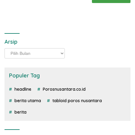
Arsip
Arsip
Populer Tag
headline
Porosnusantara.co.id
berita utama
tabloid poros nusantara
berita