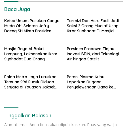
Baca Juga
Ketua Umum Pasukan Canga
Tarmizi Dan Heru Fadli Jadi
Muda Obi Selatan Jefry
Saksi 2 Orang Mualaf Ucap
Daeng SH Minta Presiden
Ikrar Syahadat Di Masjid
Prabowo Kaji Ulang PSN di
Raya Al-Bakrie
Pulau Obi: “Kalau Tak
Berdampak, Cabut Saja”
Masjid Raya Al-Bakri
Presiden Prabowo Tinjau
Lampung, Laksanakan Ikrar
Inovasi BRIN, dari Teknologi
Syahadat Dua Orang
Air hingga Satelit
Mualaf”
Polda Metro Jaya Luruskan
Petani Plasma Kubu
Temuan 996 Pucuk Diduga
Laporkan Dugaan
Senjata di Yayasan Jaksel:
Penyelewengan Dana ke
995 Senapan Angin, 1 Senjata
Ditreskrimsus Polda Riau
Api
Tinggalkan Balasan
Alamat email Anda tidak akan dipublikasikan.
Ruas yang wajib