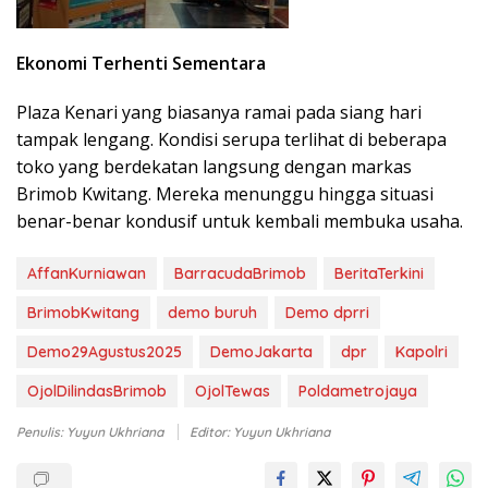
Ekonomi Terhenti Sementara
Plaza Kenari yang biasanya ramai pada siang hari
tampak lengang. Kondisi serupa terlihat di beberapa
toko yang berdekatan langsung dengan markas
Brimob Kwitang. Mereka menunggu hingga situasi
benar-benar kondusif untuk kembali membuka usaha.
AffanKurniawan
BarracudaBrimob
BeritaTerkini
BrimobKwitang
demo buruh
Demo dprri
Demo29Agustus2025
DemoJakarta
dpr
Kapolri
OjolDilindasBrimob
OjolTewas
Poldametrojaya
Penulis: Yuyun Ukhriana
Editor: Yuyun Ukhriana