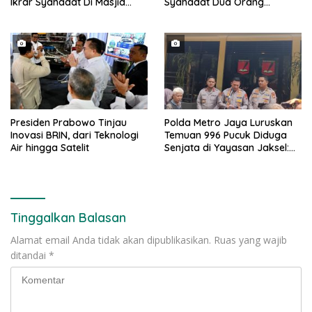
Ikrar Syahadat Di Masjid
Syahadat Dua Orang
Raya Al-Bakrie
Mualaf”
Presiden Prabowo Tinjau
Polda Metro Jaya Luruskan
Inovasi BRIN, dari Teknologi
Temuan 996 Pucuk Diduga
Air hingga Satelit
Senjata di Yayasan Jaksel:
995 Senapan Angin, 1 Senjata
Api
Tinggalkan Balasan
Alamat email Anda tidak akan dipublikasikan.
Ruas yang wajib
ditandai
*