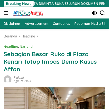
Langsung
EDUR, HARITA DIMINTA BUKA SELURUH DOKUMEN PENGADAAN TAN
Breaking News
ke
konten
Disclaimer
Advertisement
Contact us
Pedoman Media Sibe
Beranda
Headline
Headline
,
Nasional
Sebagian Besar Ruko di Plaza
Kenari Tutup Imbas Demo Kasus
Affan
Redaksi
Agu 29, 2025