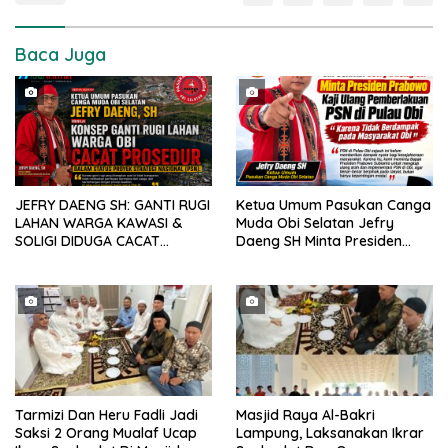
Baca Juga
JEFRY DAENG SH: GANTI RUGI
Ketua Umum Pasukan Canga
LAHAN WARGA KAWASI &
Muda Obi Selatan Jefry
SOLIGI DIDUGA CACAT
Daeng SH Minta Presiden
PROSEDUR, HARITA DIMINTA
Prabowo Kaji Ulang PSN di
BUKA SELURUH DOKUMEN
Pulau Obi: “Kalau Tak
PENGADAAN TANAH PSN
Berdampak, Cabut Saja”
Tarmizi Dan Heru Fadli Jadi
Masjid Raya Al-Bakri
Saksi 2 Orang Mualaf Ucap
Lampung, Laksanakan Ikrar