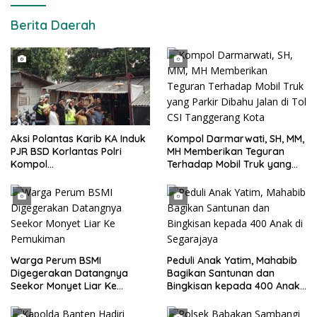
Berita Daerah
Kompol Darmarwati, SH, MM,
Aksi Polantas Karib KA Induk
MH Memberikan Teguran
PJR BSD Korlantas Polri
Terhadap Mobil Truk yang
Kompol
Parkir Dibahu Jalan di Tol CSI
Darmawati.SE.MM.MH
Tanggerang Kota
bersama Personilnya
Membagikan Bendera Merah
Putih Berserta Tiangnya
Warga Perum BSMI
Peduli Anak Yatim, Mahabib
Digegerakan Datangnya
Bagikan Santunan dan
Seekor Monyet Liar Ke
Bingkisan kepada 400 Anak
Pemukiman
di Segarajaya