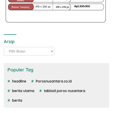
Arsip
Arsip
Populer Tag
headline
Porosnusantara.co.id
berita utama
tabloid poros nusantara
berita