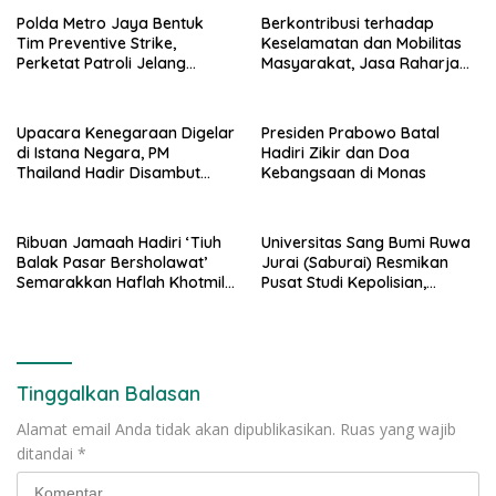
Polda Metro Jaya Bentuk
Berkontribusi terhadap
Tim Preventive Strike,
Keselamatan dan Mobilitas
Perketat Patroli Jelang
Masyarakat, Jasa Raharja
Agustus
Raih Penghargaan di Ajang
Transportasi Indonesia
Awards 2026
Upacara Kenegaraan Digelar
Presiden Prabowo Batal
di Istana Negara, PM
Hadiri Zikir dan Doa
Thailand Hadir Disambut
Kebangsaan di Monas
Tarian Tradisional
Ribuan Jamaah Hadiri ‘Tiuh
Universitas Sang Bumi Ruwa
Balak Pasar Bersholawat’
Jurai (Saburai) Resmikan
Semarakkan Haflah Khotmil
Pusat Studi Kepolisian,
Qur’an Madin Az Zuhriyah
Perkuat Sinergi Akademik
Dengan Polda Lampung
Tinggalkan Balasan
Alamat email Anda tidak akan dipublikasikan.
Ruas yang wajib
ditandai
*