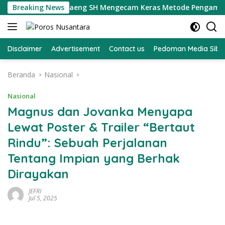
Langsung
atan Jefry Daeng SH Mengecam Keras Metode Pengambilan Samp
Breaking News
ke
konten
Disclaimer
Advertisement
Contact us
Pedoman Media Sibe
Beranda
Nasional
Nasional
Magnus dan Jovanka Menyapa
Lewat Poster & Trailer “Bertaut
Rindu”: Sebuah Perjalanan
Tentang Impian yang Berhak
Dirayakan
JEFRI
Jul 5, 2025