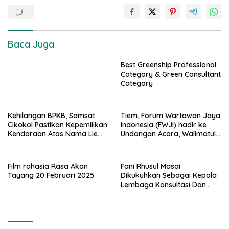
Baca Juga
Best Greenship Professional
Category & Green Consultant
Category
Kehilangan BPKB, Samsat
Tiem, Forum Wartawan Jaya
Cikokol Pastikan Kepemilikan
Indonesia (FWJI) hadir ke
Kendaraan Atas Nama Liem
Undangan Acara, Walimatul
Lin Giok Sah Secara Hukum
Khitanan Muhamad
Pirmansah Putra dari
RT.Asbar dan
Film rahasia Rasa Akan
Fani Rhusul Masai
/Rodianah/Iyon
Tayang 20 Februari 2025
Dikukuhkan Sebagai Kepala
Lembaga Konsultasi Dan
Bantuan Hukum Institut
Alaqidah Akhasyimiah
Jakarta