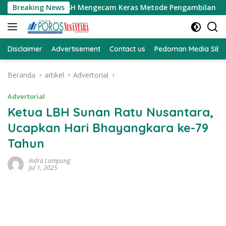
Langsung
efry Daeng SH Mengecam Keras Metode Pengambilan Sampel Air
Breaking News
ke
konten
Disclaimer
Advertisement
Contact us
Pedoman Media Sibe
Beranda
artikel
Advertorial
Advertorial
Ketua LBH Sunan Ratu Nusantara,
Ucapkan Hari Bhayangkara ke-79
Tahun
Indra Lampung
Jul 1, 2025