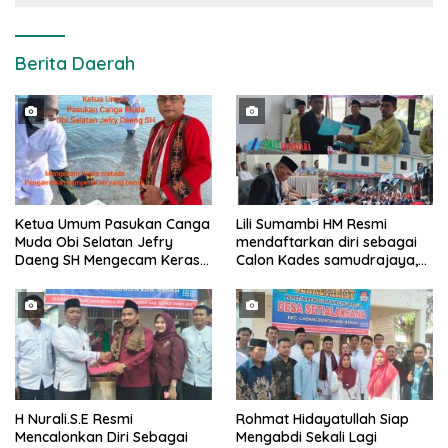
Berita Daerah
Ketua Umum Pasukan Canga
Lili Sumambi HM Resmi
Muda Obi Selatan Jefry
mendaftarkan diri sebagai
Daeng SH Mengecam Keras
Calon Kades samudrajaya,
Metode Pengambilan Sampel
Hingga di Kawal ribuan masa
Air Laut di Laut yang Bersih
pendukungnya
H Nurali.S.E Resmi
Rohmat Hidayatullah Siap
Mencalonkan Diri Sebagai
Mengabdi Sekali Lagi