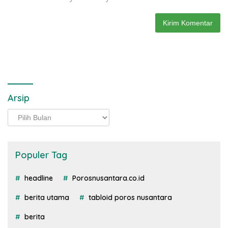
Arsip
Arsip
Populer Tag
headline
Porosnusantara.co.id
berita utama
tabloid poros nusantara
berita