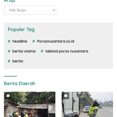
Arsip
Arsip
Populer Tag
headline
Porosnusantara.co.id
berita utama
tabloid poros nusantara
berita
Berita Daerah