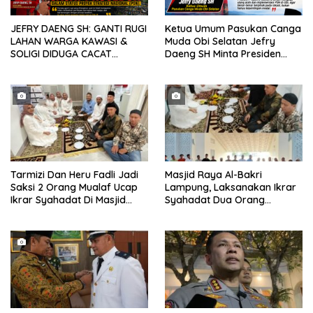
JEFRY DAENG SH: GANTI RUGI
Ketua Umum Pasukan Canga
LAHAN WARGA KAWASI &
Muda Obi Selatan Jefry
SOLIGI DIDUGA CACAT
Daeng SH Minta Presiden
PROSEDUR, HARITA DIMINTA
Prabowo Kaji Ulang PSN di
BUKA SELURUH DOKUMEN
Pulau Obi: “Kalau Tak
PENGADAAN TANAH PSN
Berdampak, Cabut Saja”
Tarmizi Dan Heru Fadli Jadi
Masjid Raya Al-Bakri
Saksi 2 Orang Mualaf Ucap
Lampung, Laksanakan Ikrar
Ikrar Syahadat Di Masjid
Syahadat Dua Orang
Raya Al-Bakrie
Mualaf”