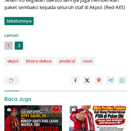
paket sembako kepada seluruh staf di Akpol. (Red-AXS)
Sebelumnya
Laman:
1
2
akpol
bhara daksa
jenderal
reuni
Baca Juga