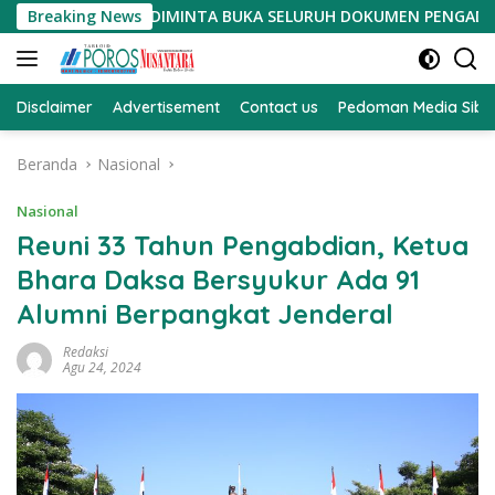
Langsung
ITA DIMINTA BUKA SELURUH DOKUMEN PENGADAAN TANAH PSN
Breaking News
ke
konten
Disclaimer
Advertisement
Contact us
Pedoman Media Sibe
Beranda
Nasional
Nasional
Reuni 33 Tahun Pengabdian, Ketua
Bhara Daksa Bersyukur Ada 91
Alumni Berpangkat Jenderal
Redaksi
Agu 24, 2024