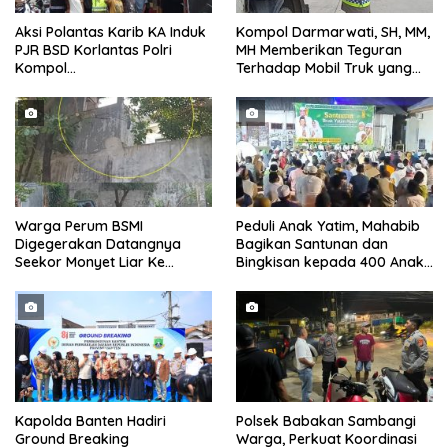
Aksi Polantas Karib KA Induk
Kompol Darmarwati, SH, MM,
PJR BSD Korlantas Polri
MH Memberikan Teguran
Kompol
Terhadap Mobil Truk yang
Darmawati.SE.MM.MH
Parkir Dibahu Jalan di Tol CSI
bersama Personilnya
Tanggerang Kota
Membagikan Bendera Merah
Putih Berserta Tiangnya
Warga Perum BSMI
Peduli Anak Yatim, Mahabib
Digegerakan Datangnya
Bagikan Santunan dan
Seekor Monyet Liar Ke
Bingkisan kepada 400 Anak
Pemukiman
di Segarajaya
Kapolda Banten Hadiri
Polsek Babakan Sambangi
Ground Breaking
Warga, Perkuat Koordinasi