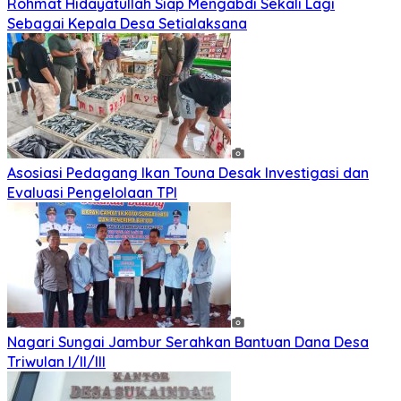
Rohmat Hidayatullah Siap Mengabdi Sekali Lagi
Sebagai Kepala Desa Setialaksana
Asosiasi Pedagang Ikan Touna Desak Investigasi dan
Evaluasi Pengelolaan TPI
Nagari Sungai Jambur Serahkan Bantuan Dana Desa
Triwulan I/II/III