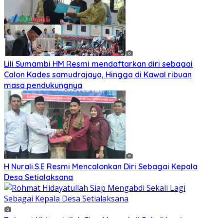
Lili Sumambi HM Resmi mendaftarkan diri sebagai
Calon Kades samudrajaya, Hingga di Kawal ribuan
masa pendukungnya
H Nurali.S.E Resmi Mencalonkan Diri Sebagai Kepala
Desa Setialaksana