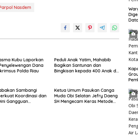
Parpol Nasdem
War
Dig
Dat
Mony
Pem
lasma Kubu Laporkan
Peduli Anak Yatim, Mahabib
Penyelewengan Dana
Bagikan Santunan dan
Kapo
skrimsus Polda Riau
Bingkisan kepada 400 Anak di
Grou
Segarajaya
Pem
Gedu
Babakan Sambangi
Ketua Umum Pasukan Canga
di I
erkuat Koordinasi dan
Muda Obi Selatan Jefry Daeng
Ban
Dini Gangguan
SH Mengecam Keras Metode
as
Pengambilan Sampel Air Laut
di Laut yang Bersih