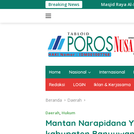
Langsung
Breaking News
Masjid Raya Al-Bakri
ke
konten
Home
Nasional
Internasional
Redaksi
LOGIN
Iklan & Kerjasama
Beranda
Daerah
Daerah
,
Hukum
Mantan Narapidana Ya
kabupaten Banyuwang