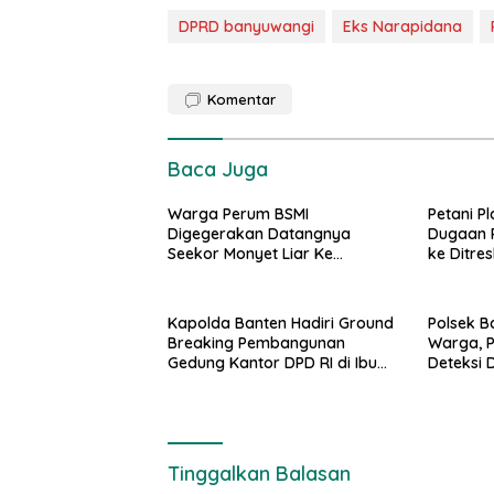
DPRD banyuwangi
Eks Narapidana
Komentar
Baca Juga
Warga Perum BSMI
Petani P
Digegerakan Datangnya
Dugaan 
Seekor Monyet Liar Ke
ke Ditre
Pemukiman
Kapolda Banten Hadiri Ground
Polsek 
Breaking Pembangunan
Warga, P
Gedung Kantor DPD RI di Ibu
Deteksi 
Kota Provinsi Banten
Kamtibm
Tinggalkan Balasan