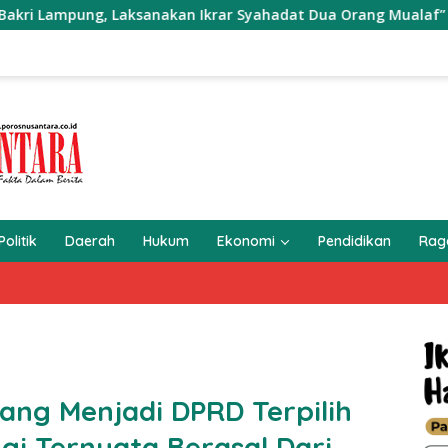
 Lampung, Laksanakan Ikrar Syahadat Dua Orang Mualaf”
Politik
Daerah
Hukum
Ekonomi
Pendidikan
Ra
ng Menjadi DPRD Terpilih
i,Ternyata Berasal Dari