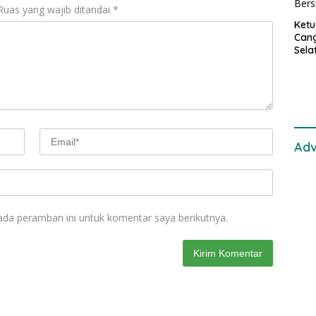
Ruas yang wajib ditandai
*
Ket
Can
Sela
SH 
Met
Samp
Laut
Adv
ada peramban ini untuk komentar saya berikutnya.