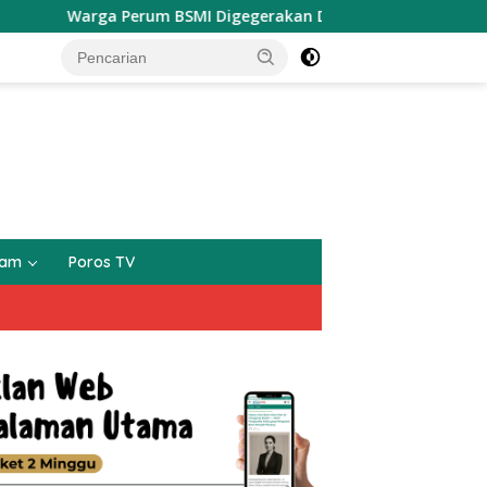
Warga Perum BSMI Digegerakan Datangnya Seekor Monyet L
gam
Poros TV