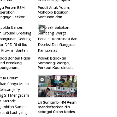
ga Perum BSMI
Peduli Anak Yatim,
egerakan
Mahabib Bagikan
angnya Seekor
Santunan dan
et Liar Ke
Bingkisan kepada 400
ukiman
Anak di Segarajaya
lda Banten Hadiri
Polsek Babakan
nd Breaking
Sambangi Warga,
bangunan
Perkuat Koordinasi
ng Kantor DPD RI
dan Deteksi Dini
bu Kota Provinsi
Gangguan Kamtibmas
ten
Lili Sumambi HM Resmi
mendaftarkan diri
sebagai Calon Kades
samudrajaya, Hingga