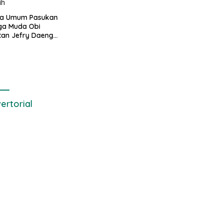
di Kawal ribuan masa
pendukungnya
ua Umum Pasukan
ga Muda Obi
tan Jefry Daeng
Mengecam Keras
ode Pengambilan
el Air Laut di
 yang Bersih
ertorial