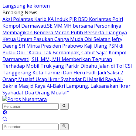
Langsung ke konten
Breaking News
Aksi Polantas Karib KA Induk PJR BSD Korlantas Polri
Kompol Darmawati.SE.MM.MH bersama Personilnya
Membagikan Bendera Merah Putih Berserta Tiangnya
Ketua Umum Pasukan Canga Muda Obi Selatan Jefry
Daeng SH Minta Presiden Prabowo Kaji Ulang PSN di
Pulau Obi: “Kalau Tak Berdampak, Cabut Saja”
Kompol
Darmarwati, SH, MM, MH Memberikan Teguran
Terhadap Mobil Truk yang Parkir Dibahu Jalan di Tol CSI
Tanggerang Kota
Tarmizi Dan Heru Fadli Jadi Saksi 2
Orang Mualaf Ucap Ikrar Syahadat Di Masjid Raya Al-
Bakrie
Masjid Raya Al-Bakri Lampung, Laksanakan Ikrar
Syahadat Dua Orang Mualaf”