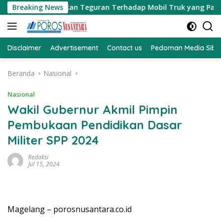
Langsung
 MH Memberikan Teguran Terhadap Mobil Truk yang Parkir Diba
Breaking News
ke
konten
Disclaimer
Advertisement
Contact us
Pedoman Media Sibe
Beranda
Nasional
Nasional
Wakil Gubernur Akmil Pimpin
Pembukaan Pendidikan Dasar
Militer SPP 2024
Redaksi
Jul 15, 2024
Magelang – porosnusantara.co.id