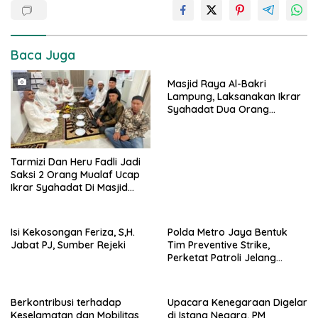
Baca Juga
Masjid Raya Al-Bakri
Lampung, Laksanakan Ikrar
Syahadat Dua Orang
Mualaf”
Tarmizi Dan Heru Fadli Jadi
Saksi 2 Orang Mualaf Ucap
Ikrar Syahadat Di Masjid
Raya Al-Bakrie
Isi Kekosongan Feriza, S,H.
Polda Metro Jaya Bentuk
Jabat PJ, Sumber Rejeki
Tim Preventive Strike,
Perketat Patroli Jelang
Agustus
Berkontribusi terhadap
Upacara Kenegaraan Digelar
Keselamatan dan Mobilitas
di Istana Negara, PM