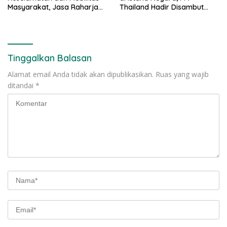
Masyarakat, Jasa Raharja
Thailand Hadir Disambut
Raih Penghargaan di Ajang
Tarian Tradisional
Transportasi Indonesia
Awards 2026
Tinggalkan Balasan
Alamat email Anda tidak akan dipublikasikan.
Ruas yang wajib
ditandai
*