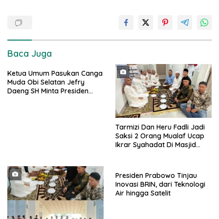
Baca Juga
Ketua Umum Pasukan Canga
Muda Obi Selatan Jefry
Daeng SH Minta Presiden
Prabowo Kaji Ulang PSN di
Pulau Obi: “Kalau Tak
Berdampak, Cabut Saja”
Tarmizi Dan Heru Fadli Jadi
Saksi 2 Orang Mualaf Ucap
Ikrar Syahadat Di Masjid
Raya Al-Bakrie
Presiden Prabowo Tinjau
Inovasi BRIN, dari Teknologi
Air hingga Satelit