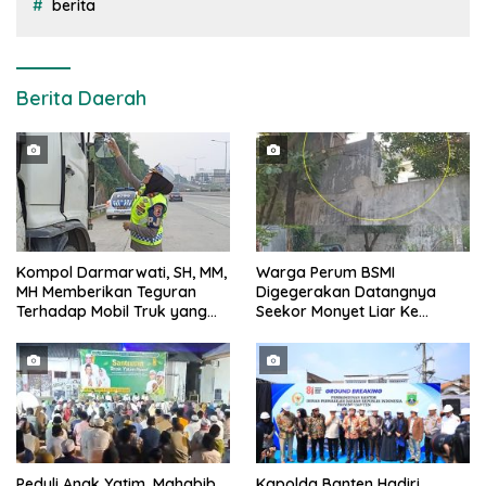
berita
Berita Daerah
Kompol Darmarwati, SH, MM,
Warga Perum BSMI
MH Memberikan Teguran
Digegerakan Datangnya
Terhadap Mobil Truk yang
Seekor Monyet Liar Ke
Parkir Dibahu Jalan di Tol CSI
Pemukiman
Tanggerang Kota
Peduli Anak Yatim, Mahabib
Kapolda Banten Hadiri