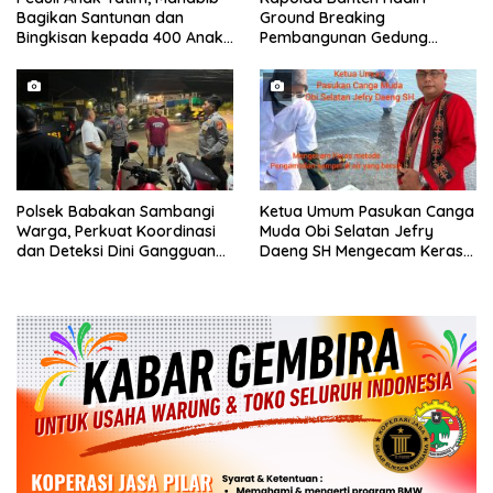
Bagikan Santunan dan
Ground Breaking
Bingkisan kepada 400 Anak
Pembangunan Gedung
di Segarajaya
Kantor DPD RI di Ibu Kota
Provinsi Banten
Polsek Babakan Sambangi
Ketua Umum Pasukan Canga
Warga, Perkuat Koordinasi
Muda Obi Selatan Jefry
dan Deteksi Dini Gangguan
Daeng SH Mengecam Keras
Kamtibmas
Metode Pengambilan Sampel
Air Laut di Laut yang Bersih