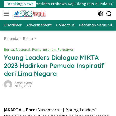
Langsung
a Presiden Prabowo Kaji Ulang PSN di Pulau Obi: “Kalau Tak 
Breaking News
ke
konten
Disclaimer
Advertisement
Contact us
Pedoman Media Sibe
Beranda
Berita
Berita
,
Nasional
,
Pemerintahan
,
Peristiwa
Young Leaders Dialogue MIKTA
2023 Hadirkan Pemuda Inspiratif
dari Lima Negara
Akbar Agung
Des 7, 2023
JAKARTA
–
PorosNusantara ||
Young Leaders’