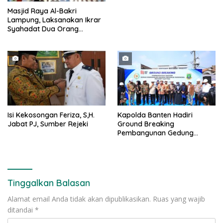
Masjid Raya Al-Bakri
Lampung, Laksanakan Ikrar
Syahadat Dua Orang
Mualaf”
Isi Kekosongan Feriza, S,H.
Kapolda Banten Hadiri
Jabat PJ, Sumber Rejeki
Ground Breaking
Pembangunan Gedung
Kantor DPD RI di Ibu Kota
Provinsi Banten
Tinggalkan Balasan
Alamat email Anda tidak akan dipublikasikan.
Ruas yang wajib
ditandai
*