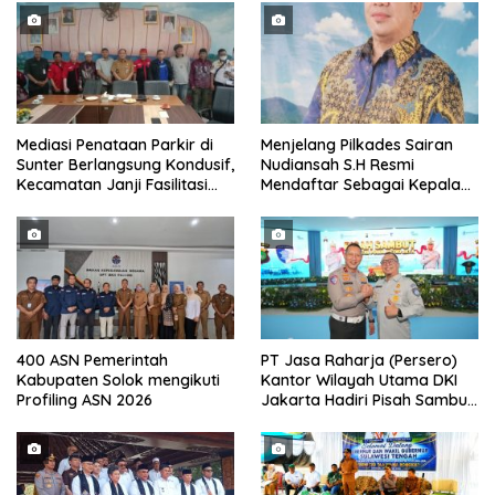
Mediasi Penataan Parkir di
Menjelang Pilkades Sairan
Sunter Berlangsung Kondusif,
Nudiansah S.H Resmi
Kecamatan Janji Fasilitasi
Mendaftar Sebagai Kepala
Kajian Ulang
Desa Periode 2026/
400 ASN Pemerintah
PT Jasa Raharja (Persero)
Kabupaten Solok mengikuti
Kantor Wilayah Utama DKI
Profiling ASN 2026
Jakarta Hadiri Pisah Sambut
Direktur Lalu Lintas Polda
Metro Jaya