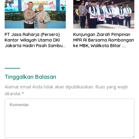
PT Jasa Raharja (Persero)
Kunjungan Ziarah Pimpinan
Kantor Wilayah Utama DKI
MPR RI Bersama Rombongan
Jakarta Hadiri Pisah Sambut
ke MBK, Walikota Blitar :
Direktur Lalu Lintas Polda
Bung Karno Spirit
Metro Jaya
Nasionalisme Indonesia
Tinggalkan Balasan
Alamat email Anda tidak akan dipublikasikan.
Ruas yang wajib
ditandai
*