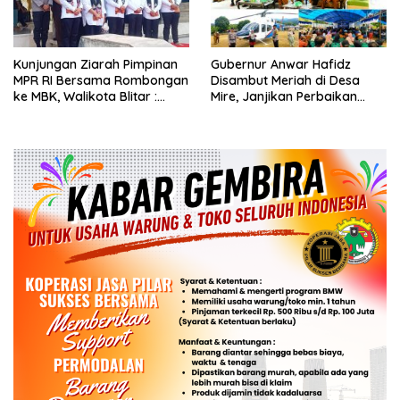
Kunjungan Ziarah Pimpinan
Gubernur Anwar Hafidz
MPR RI Bersama Rombongan
Disambut Meriah di Desa
ke MBK, Walikota Blitar :
Mire, Janjikan Perbaikan
Bung Karno Spirit
Jalan hingga Soroti Polemik
Nasionalisme Indonesia
Tanah Adat