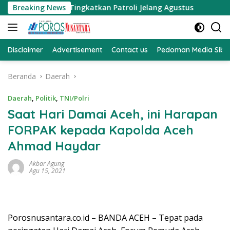
Langsung
ru dan Tingkatkan Patroli Jelang Agustus
Breaking News
Mediasi Pen
ke
konten
Disclaimer
Advertisement
Contact us
Pedoman Media Sibe
Beranda
Daerah
Daerah
,
Politik
,
TNI/Polri
Saat Hari Damai Aceh, ini Harapan
FORPAK kepada Kapolda Aceh
Ahmad Haydar
Akbar Agung
Agu 15, 2021
Porosnusantara.co.id – BANDA ACEH – Tepat pada