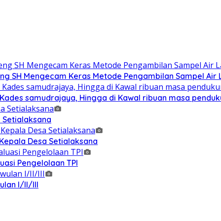
g SH Mengecam Keras Metode Pengambilan Sampel Air La
n Kades samudrajaya, Hingga di Kawal ribuan masa pendu
 Setialaksana
 Kepala Desa Setialaksana
uasi Pengelolaan TPI
n I/II/III