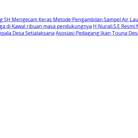
 SH Mengecam Keras Metode Pengambilan Sampel Air Laut 
gga di Kawal ribuan masa pendukungnya
H Nurali.S.E Resmi
epala Desa Setialaksana
Asosiasi Pedagang Ikan Touna Desa