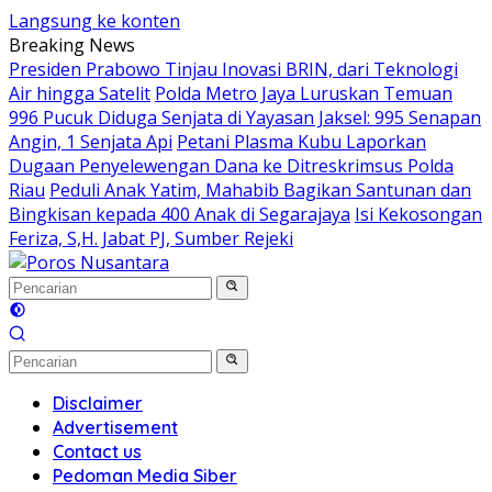
Langsung ke konten
Breaking News
Presiden Prabowo Tinjau Inovasi BRIN, dari Teknologi
Air hingga Satelit
Polda Metro Jaya Luruskan Temuan
996 Pucuk Diduga Senjata di Yayasan Jaksel: 995 Senapan
Angin, 1 Senjata Api
Petani Plasma Kubu Laporkan
Dugaan Penyelewengan Dana ke Ditreskrimsus Polda
Riau
Peduli Anak Yatim, Mahabib Bagikan Santunan dan
Bingkisan kepada 400 Anak di Segarajaya
Isi Kekosongan
Feriza, S,H. Jabat PJ, Sumber Rejeki
Disclaimer
Advertisement
Contact us
Pedoman Media Siber