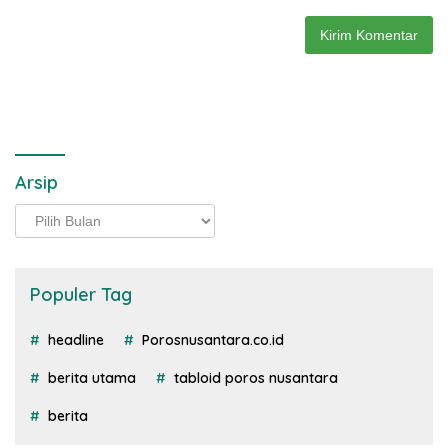
Arsip
Arsip
Populer Tag
headline
Porosnusantara.co.id
berita utama
tabloid poros nusantara
berita