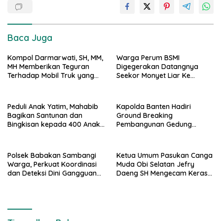
Baca Juga
Kompol Darmarwati, SH, MM,
Warga Perum BSMI
MH Memberikan Teguran
Digegerakan Datangnya
Terhadap Mobil Truk yang
Seekor Monyet Liar Ke
Parkir Dibahu Jalan di Tol CSI
Pemukiman
Tanggerang Kota
Peduli Anak Yatim, Mahabib
Kapolda Banten Hadiri
Bagikan Santunan dan
Ground Breaking
Bingkisan kepada 400 Anak
Pembangunan Gedung
di Segarajaya
Kantor DPD RI di Ibu Kota
Provinsi Banten
Polsek Babakan Sambangi
Ketua Umum Pasukan Canga
Warga, Perkuat Koordinasi
Muda Obi Selatan Jefry
dan Deteksi Dini Gangguan
Daeng SH Mengecam Keras
Kamtibmas
Metode Pengambilan Sampel
Air Laut di Laut yang Bersih