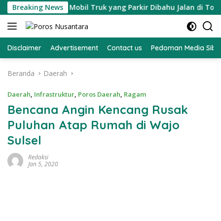
Langsung
an Terhadap Mobil Truk yang Parkir Dibahu Jalan di Tol CSI 
Breaking News
ke
konten
Disclaimer
Advertisement
Contact us
Pedoman Media Sibe
Beranda
Daerah
Daerah
,
Infrastruktur
,
Poros Daerah
,
Ragam
Bencana Angin Kencang Rusak
Puluhan Atap Rumah di Wajo
Sulsel
Redaksi
Jan 5, 2020