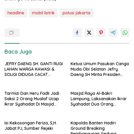
headline
mobil listrik
polusi jakarta
Baca Juga
JEFRY DAENG SH: GANTI RUGI
Ketua Umum Pasukan Canga
LAHAN WARGA KAWASI &
Muda Obi Selatan Jefry
SOLIGI DIDUGA CACAT
Daeng SH Minta Presiden
PROSEDUR, HARITA DIMINTA
Prabowo Kaji Ulang PSN di
BUKA SELURUH DOKUMEN
Pulau Obi: “Kalau Tak
PENGADAAN TANAH PSN
Berdampak, Cabut Saja”
Tarmizi Dan Heru Fadli Jadi
Masjid Raya Al-Bakri
Saksi 2 Orang Mualaf Ucap
Lampung, Laksanakan Ikrar
Ikrar Syahadat Di Masjid
Syahadat Dua Orang
Raya Al-Bakrie
Mualaf”
Isi Kekosongan Feriza, S,H.
Kapolda Banten Hadiri
Jabat PJ, Sumber Rejeki
Ground Breaking
Pembangunan Gedung