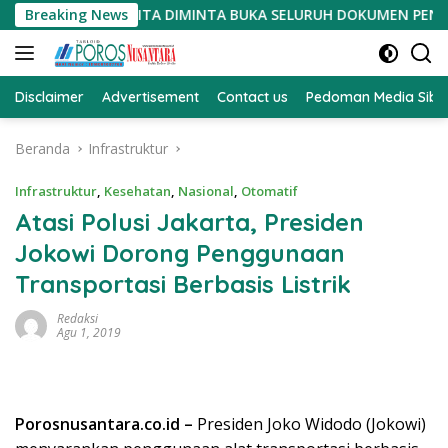
Langsung
AT PROSEDUR, HARITA DIMINTA BUKA SELURUH DOKUMEN PENGAD
Breaking News
ke
konten
Disclaimer
Advertisement
Contact us
Pedoman Media Sibe
Beranda
Infrastruktur
Infrastruktur
,
Kesehatan
,
Nasional
,
Otomatif
Atasi Polusi Jakarta, Presiden
Jokowi Dorong Penggunaan
Transportasi Berbasis Listrik
Redaksi
Agu 1, 2019
Porosnusantara.co.id –
Presiden Joko Widodo (Jokowi)