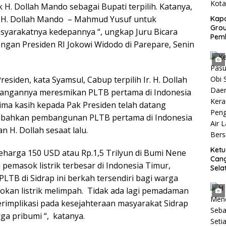
k H. Dollah Mando sebagai Bupati terpilih. Katanya,
n H. Dollah Mando – Mahmud Yusuf untuk
Kapo
Grou
syarakatnya kedepannya “, ungkap Juru Bicara
Pem
ngan Presiden RI Jokowi Widodo di Parepare, Senin
Gedu
di I
Ban
iden, kata Syamsul, Cabup terpilih Ir. H. Dollah
atangannya meresmikan PLTB pertama di Indonesia
erima kasih kepada Pak Presiden telah datang
bahkan pembangunan PLTB pertama di Indonesia
 H. Dollah sesaat lalu.
Ket
harga 150 USD atau Rp.1,5 Trilyun di Bumi Nene
Can
pemasok listrik terbesar di Indonesia Timur,
Sela
PLTB di Sidrap ini berkah tersendiri bagi warga
SH 
Met
okan listrik melimpah. Tidak ada lagi pemadaman
Samp
 berimplikasi pada kesejahteraan masyarakat Sidrap
Laut
ga pribumi “, katanya.