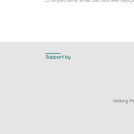
Simpan nama, email, dan situs web saya p
Support by
Gedung Per