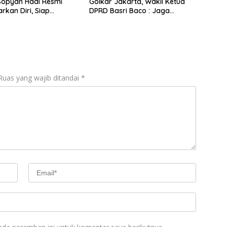
 Sopyan Hadi Resmi
Golkar Jakarta, Wakil Ketua
rkan Diri, Siap
DPRD Basri Baco : Jaga
an Pembangunan
Kebersamaan Kader Golkar
Ruas yang wajib ditandai
*