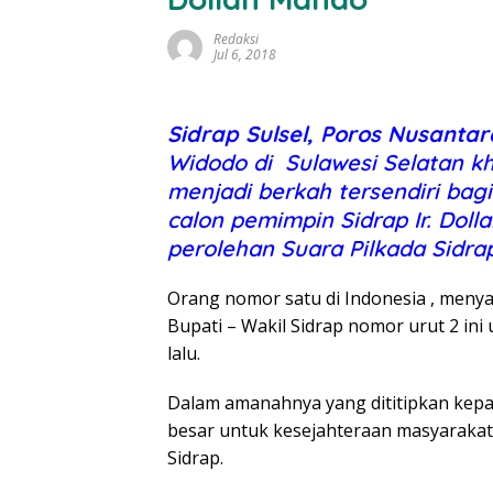
Redaksi
Jul 6, 2018
Sidrap Sulsel, Poros Nusantar
Widodo di Sulawesi Selatan kh
menjadi berkah tersendiri bag
calon pemimpin Sidrap Ir. Dol
perolehan Suara Pilkada Sidra
Orang nomor satu di Indonesia , meny
Bupati – Wakil Sidrap nomor urut 2 in
lalu.
Dalam amanahnya yang dititipkan kep
besar untuk kesejahteraan masyarakat
Sidrap.