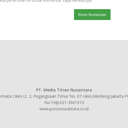
ada peramban ini untuk komentar saya berikutnya.
PT. Media Titian Nusantara
mata Cikini Lt. 2, Pegangsaan Timur No. 07 cikini,Menteng-Jakarta 
No.Telp:021-3901913
www.porosnusantara.co.id