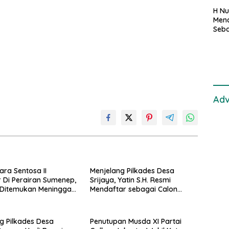
H Nu
Menc
Seba
Seti
Adv
ara Sentosa II
Menjelang Pilkades Desa
 Di Perairan Sumenep,
Srijaya, Yatin S.H. Resmi
Ditemukan Meninggal
Mendaftar sebagai Calon
Kepala Desa Periode 2026–
2034
g Pilkades Desa
Penutupan Musda XI Partai