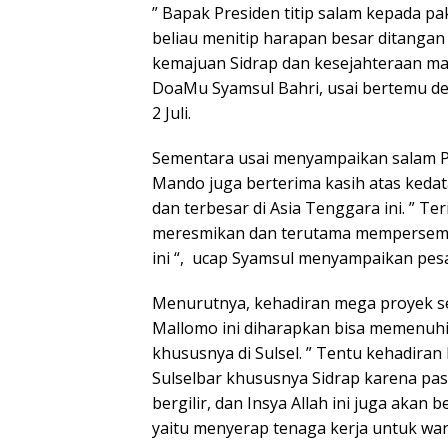
” Bapak Presiden titip salam kepada pa
beliau menitip harapan besar ditanga
kemajuan Sidrap dan kesejahteraan ma
DoaMu Syamsul Bahri, usai bertemu de
2 Juli.
Sementara usai menyampaikan salam Pres
Mando juga berterima kasih atas ked
dan terbesar di Asia Tenggara ini. ” T
meresmikan dan terutama mempersem
ini “, ucap Syamsul menyampaikan pesan
Menurutnya, kehadiran mega proyek se
Mallomo ini diharapkan bisa memenuhi 
khususnya di Sulsel. ” Tentu kehadiran 
Sulselbar khususnya Sidrap karena pas
bergilir, dan Insya Allah ini juga akan
yaitu menyerap tenaga kerja untuk war