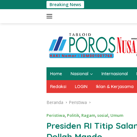
Langsung
Breaking News
Isi 
ke
konten
Home
Nasional
Internasional
Redaksi
LOGIN
Iklan & Kerjasama
Beranda
Peristiwa
Peristiwa
,
Politik
,
Ragam
,
sosial
,
Umum
Presiden RI Titip Sala
Dollah Mando