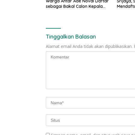
Warga Antar Ade Noval Daftar
Srijaya,
sebagai Bakal Calon Kepala
Mendafta
Desa Sri Mukti
Lanjutk
Tinggalkan Balasan
Alamat email Anda tidak akan dipublikasikan.