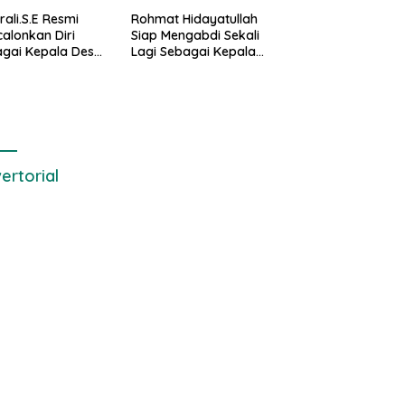
rali.S.E Resmi
Rohmat Hidayatullah
alonkan Diri
Siap Mengabdi Sekali
gai Kepala Desa
Lagi Sebagai Kepala
alaksana
Desa Setialaksana
ertorial