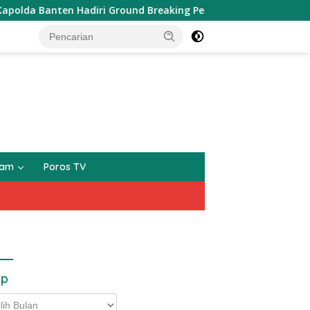
Banten Hadiri Ground Breaking Pembangunan Gedung Kantor DPD
gam
Poros TV
ip
p