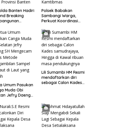
lda Banten Hadiri
Polsek Babakan
nd Breaking
Sambangi Warga,
bangunan
Perkuat Koordinasi
ng Kantor DPD RI
dan Deteksi Dini
bu Kota Provinsi
Gangguan Kamtibmas
ten
Lili Sumambi HM Resmi
mendaftarkan diri
sebagai Calon Kades
ua Umum Pasukan
samudrajaya, Hingga
ga Muda Obi
di Kawal ribuan masa
tan Jefry Daeng
pendukungnya
Mengecam Keras
ode Pengambilan
el Air Laut di
 yang Bersih