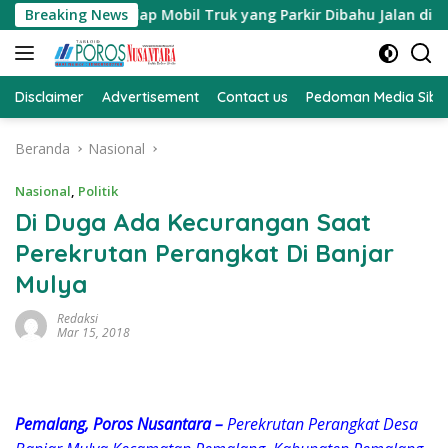
Langsung
n Terhadap Mobil Truk yang Parkir Dibahu Jalan di Tol CSI T
Breaking News
ke
konten
Disclaimer
Advertisement
Contact us
Pedoman Media Sibe
Beranda
Nasional
Nasional
,
Politik
Di Duga Ada Kecurangan Saat
Perekrutan Perangkat Di Banjar
Mulya
Redaksi
Mar 15, 2018
Pemalang, Poros Nusantara –
Perekrutan Perangkat Desa