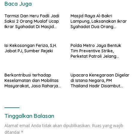
Baca Juga
Tarmizi Dan Heru Fadli Jadi
Masjid Raya Al-Bakri
Saksi 2 Orang Mualaf Ucap
Lampung, Laksanakan Ikrar
Ikrar Syahadat Di Masjid
Syahadat Dua Orang
Raya Al-Bakrie
Mualaf”
Isi Kekosongan Feriza, S,H.
Polda Metro Jaya Bentuk
Jabat PJ, Sumber Rejeki
Tim Preventive Strike,
Perketat Patroli Jelang
Agustus
Berkontribusi terhadap
Upacara Kenegaraan Digelar
Keselamatan dan Mobilitas
di Istana Negara, PM
Masyarakat, Jasa Raharja
Thailand Hadir Disambut
Raih Penghargaan di Ajang
Tarian Tradisional
Transportasi Indonesia
Awards 2026
Tinggalkan Balasan
Alamat email Anda tidak akan dipublikasikan.
Ruas yang wajib
ditandai
*