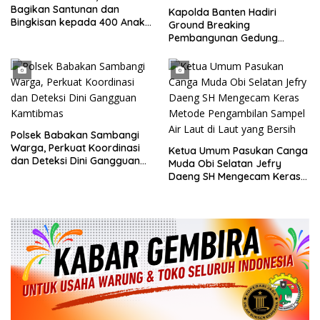
Bagikan Santunan dan
Kapolda Banten Hadiri
Bingkisan kepada 400 Anak
Ground Breaking
di Segarajaya
Pembangunan Gedung
Kantor DPD RI di Ibu Kota
Provinsi Banten
Polsek Babakan Sambangi
Warga, Perkuat Koordinasi
Ketua Umum Pasukan Canga
dan Deteksi Dini Gangguan
Muda Obi Selatan Jefry
Kamtibmas
Daeng SH Mengecam Keras
Metode Pengambilan Sampel
Air Laut di Laut yang Bersih