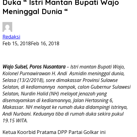
Duka “ Istri Mantan Bupati Wajo
Meninggal Dunia “
Redaksi
Feb 15, 2018
Feb 16, 2018
Wajo Sulsel, Poros Nusantara
– Istri mantan Bupati Wajo,
Kolonel Purnawirawan H.
Andi Asmidin meninggal dunia,
Selasa (13/2
/2018)
, sore dimakassar Provinsi Sulawse
Selatan, di
kediaman
nya nampak, calon Gubernur Sul
awesi
Sel
atan, Nurdin Halid (NH) melayat jenazah yang
disemayamkan di kediamannya, Jalan Hertasning 6,
Makassar. NH melayat ke rumah duka didampingi istrinya,
Andi Nurbani. Keduanya tiba di rumah duka sekira pukul
19.15 WITA.
Ketua Koorbid Pratama DPP Partai Golkar ini