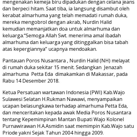
mengenakan kemeja biru dipadukan dengan celana jeans
dan berpeci hitam. Saat tiba, ia langsung disambut oleh
kerabat almarhuma yang telah memadati rumah duka,
mereka mengobrol dengan akrab, Nurdin Halid
kemudian memanjatkan doa untuk almarhuma dan
keluarga.“Semoga Allah Swt. menerima amal ibadah
almarhuma dan keluarga yang ditinggalkan bisa tabah
atas kepergiannya” ucapnya mendoakan.
Pantauan Poros Nusantara , Nurdin Halid (NH) melayat
di rumah duka sekitar 15 menit. Sedangkan Jenazah
almarhuma Petta Eda dimakamkan di Makassar, pada
Rabu 14 Desember 2018.
Ketua Persatuan wartawan Indonesia (PWI) Kab.Wajo
Sulawesi Selatan H.Rukman Nawawi, menyampaikan
ucapan belasungkawa terhadap almarhuma Petta Eda,
dan menceritakan kepada awak Media Poros Nusantara
tentang Kepemimpinan Mantan Bupati Wajo Kolonel
Purnawirawan H.A.Asmidin saat memimpin Kab.Wajo satu
Priode yakni Sejak Tahun 2004 hingga 2009.