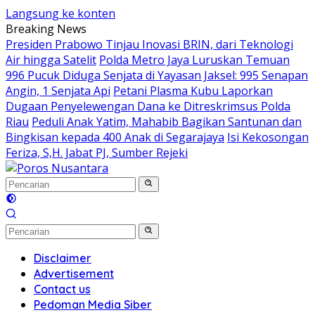
Langsung ke konten
Breaking News
Presiden Prabowo Tinjau Inovasi BRIN, dari Teknologi
Air hingga Satelit
Polda Metro Jaya Luruskan Temuan
996 Pucuk Diduga Senjata di Yayasan Jaksel: 995 Senapan
Angin, 1 Senjata Api
Petani Plasma Kubu Laporkan
Dugaan Penyelewengan Dana ke Ditreskrimsus Polda
Riau
Peduli Anak Yatim, Mahabib Bagikan Santunan dan
Bingkisan kepada 400 Anak di Segarajaya
Isi Kekosongan
Feriza, S,H. Jabat PJ, Sumber Rejeki
Disclaimer
Advertisement
Contact us
Pedoman Media Siber