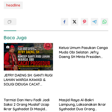
headline
Baca Juga
Ketua Umum Pasukan Canga
Muda Obi Selatan Jefry
Daeng SH Minta Presiden
Prabowo Kaji Ulang PSN di
Pulau Obi: “Kalau Tak
Berdampak, Cabut Saja”
JEFRY DAENG SH: GANTI RUGI
LAHAN WARGA KAWASI &
SOLIGI DIDUGA CACAT
PROSEDUR, HARITA DIMINTA
BUKA SELURUH DOKUMEN
PENGADAAN TANAH PSN
Tarmizi Dan Heru Fadli Jadi
Masjid Raya Al-Bakri
Saksi 2 Orang Mualaf Ucap
Lampung, Laksanakan Ikrar
Ikrar Syahadat Di Masjid
Syahadat Dua Orang