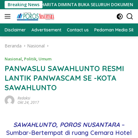
Langsung
AT PROSEDUR, HARITA DIMINTA BUKA SELURUH DOKUMEN PENGAD
Breaking News
ke
konten
Disclaimer
Advertisement
Contact us
Pedoman Media Sibe
Beranda
Nasional
Nasional
,
Politik
,
Umum
PANWASLU SAWAHLUNTO RESMI
LANTIK PANWASCAM SE -KOTA
SAWAHLUNTO
Redaksi
Okt 24, 2017
SAWAHLUNTO, POROS NUSANTARA
–
Sumbar-Bertempat di ruang Cemara Hotel