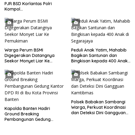
Parkir Dibahu Jalan di Tol CSI
PJR BSD Korlantas Polri
Tanggerang Kota
Kompol
Darmawati.SE.MM.MH
bersama Personilnya
Membagikan Bendera Merah
Putih Berserta Tiangnya
Warga Perum BSMI
Peduli Anak Yatim, Mahabib
Digegerakan Datangnya
Bagikan Santunan dan
Seekor Monyet Liar Ke
Bingkisan kepada 400 Anak
Pemukiman
di Segarajaya
Polsek Babakan Sambangi
Warga, Perkuat Koordinasi
Kapolda Banten Hadiri
dan Deteksi Dini Gangguan
Ground Breaking
Kamtibmas
Pembangunan Gedung
Kantor DPD RI di Ibu Kota
Provinsi Banten