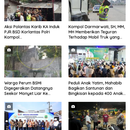
Aksi Polantas Karib KA Induk
Kompol Darmarwati, SH, MM,
PJR BSD Korlantas Polri
MH Memberikan Teguran
Kompol
Terhadap Mobil Truk yang
Darmawati.SE.MM.MH
Parkir Dibahu Jalan di Tol CSI
bersama Personilnya
Tanggerang Kota
Membagikan Bendera Merah
Putih Berserta Tiangnya
Warga Perum BSMI
Peduli Anak Yatim, Mahabib
Digegerakan Datangnya
Bagikan Santunan dan
Seekor Monyet Liar Ke
Bingkisan kepada 400 Anak
Pemukiman
di Segarajaya