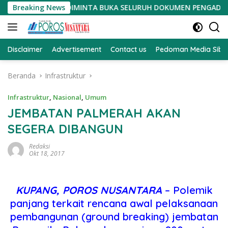
Langsung
RITA DIMINTA BUKA SELURUH DOKUMEN PENGADAAN TANAH PSN
Breaking News
ke
konten
Disclaimer
Advertisement
Contact us
Pedoman Media Sibe
Beranda
Infrastruktur
Infrastruktur
,
Nasional
,
Umum
JEMBATAN PALMERAH AKAN
SEGERA DIBANGUN
Redaksi
Okt 18, 2017
KUPANG, POROS NUSANTARA
– Polemik
panjang terkait rencana awal pelaksanaan
pembangunan (ground breaking) jembatan