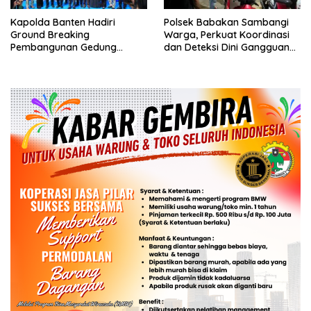
Kapolda Banten Hadiri
Polsek Babakan Sambangi
Ground Breaking
Warga, Perkuat Koordinasi
Pembangunan Gedung
dan Deteksi Dini Gangguan
Kantor DPD RI di Ibu Kota
Kamtibmas
Provinsi Banten