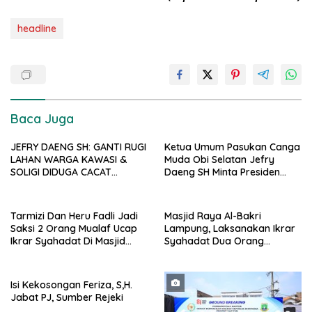
headline
Baca Juga
JEFRY DAENG SH: GANTI RUGI
Ketua Umum Pasukan Canga
LAHAN WARGA KAWASI &
Muda Obi Selatan Jefry
SOLIGI DIDUGA CACAT
Daeng SH Minta Presiden
PROSEDUR, HARITA DIMINTA
Prabowo Kaji Ulang PSN di
BUKA SELURUH DOKUMEN
Pulau Obi: “Kalau Tak
PENGADAAN TANAH PSN
Berdampak, Cabut Saja”
Tarmizi Dan Heru Fadli Jadi
Masjid Raya Al-Bakri
Saksi 2 Orang Mualaf Ucap
Lampung, Laksanakan Ikrar
Ikrar Syahadat Di Masjid
Syahadat Dua Orang
Raya Al-Bakrie
Mualaf”
Isi Kekosongan Feriza, S,H.
Jabat PJ, Sumber Rejeki