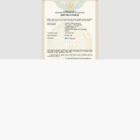
Disclaimer
Advertisement
Contact us
Pedoman Media Siber
Redaksi
Login
PT. Media Titian Nusantara