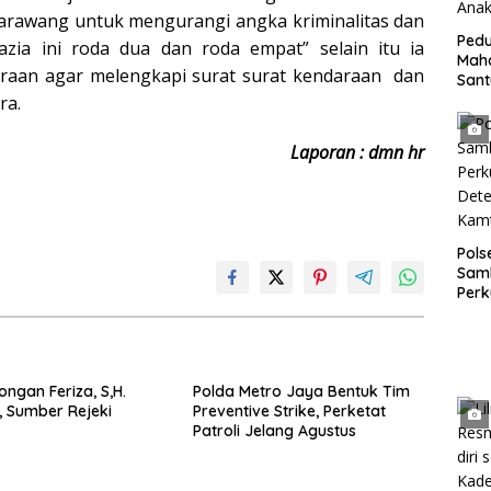
karawang untuk mengurangi angka kriminalitas dan
Pedu
azia ini roda dua dan roda empat” selain itu ia
Mah
aan agar melengkapi surat surat kendaraan dan
San
Bing
ra.
Anak
Laporan : dmn hr
Pol
Sam
Perk
dan 
Gan
ongan Feriza, S,H.
Polda Metro Jaya Bentuk Tim
, Sumber Rejeki
Preventive Strike, Perketat
Patroli Jelang Agustus