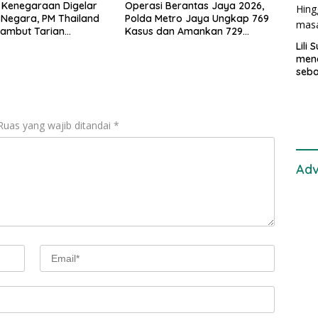
 Kenegaraan Digelar
Operasi Berantas Jaya 2026,
a Negara, PM Thailand
Polda Metro Jaya Ungkap 769
sambut Tarian
Kasus dan Amankan 729
nal
Tersangka
Lili
mend
seba
samu
di K
pen
Ruas yang wajib ditandai
*
Adv