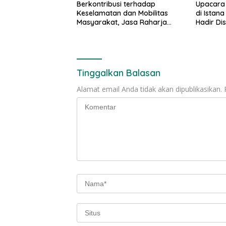
Berkontribusi terhadap
Upacara
Keselamatan dan Mobilitas
di Istan
Masyarakat, Jasa Raharja
Hadir Di
Raih Penghargaan di Ajang
Tradisio
Transportasi Indonesia Awards
2026
Tinggalkan Balasan
Alamat email Anda tidak akan dipublikasikan.