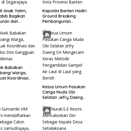
li Anak Yatim,
Kapolda Banten Hadiri
abib Bagikan
Ground Breaking
tunan dan
Pembangunan
kisan kepada 400
Gedung Kantor DPD RI
 di Segarajaya
di Ibu Kota Provinsi
Banten
sek Babakan
bangi Warga,
uat Koordinasi
Deteksi Dini
Ketua Umum Pasukan
gguan Kamtibmas
Canga Muda Obi
Selatan Jefry Daeng
SH Mengecam Keras
Metode Pengambilan
Sampel Air Laut di
Laut yang Bersih