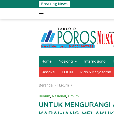
Langsung
Breaking News
Pe
ke
konten
Home
Nasional
Internasional
Redaksi
LOGIN
Iklan & Kerjasama
Beranda
Hukum
Hukum
,
Nasional
,
Umum
UNTUK MENGURANGI 
KARAWANG MELAKUKA