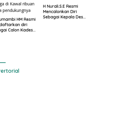
H Nurali.S.E Resmi
Mencalonkan Diri
Sebagai Kepala Desa
 Sumambi HM Resmi
Setialaksana
aftarkan diri
gai Calon Kades
drajaya, Hingga
awal ribuan masa
dukungnya
ertorial