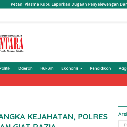
tani Plasma Kubu Laporkan Dugaan Penyelewengan Dana ke Ditr
Politik
Daerah
Hukum
Ekonomi
Pendidikan
Ra
Ars
ANGKA KEJAHATAN, POLRES
Arsi
N GIAT RAZIA