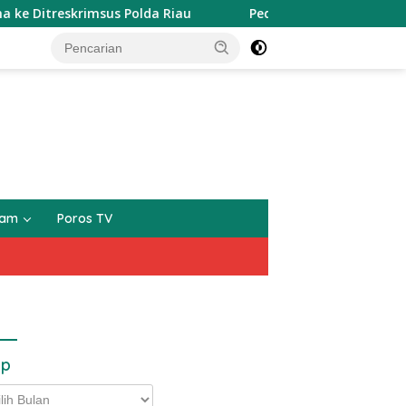
eskrimsus Polda Riau
Peduli Anak Yatim, Mahabib Bag
gam
Poros TV
ip
p