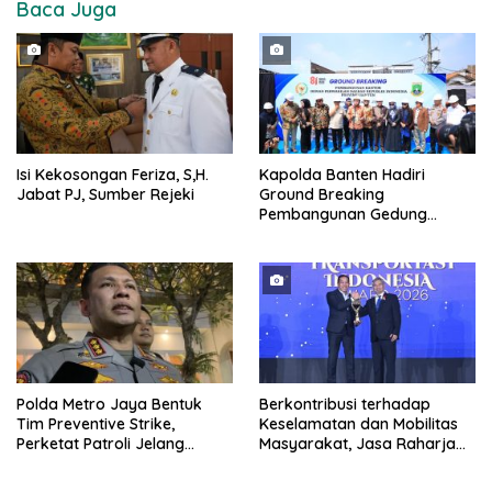
Baca Juga
Isi Kekosongan Feriza, S,H.
Kapolda Banten Hadiri
Jabat PJ, Sumber Rejeki
Ground Breaking
Pembangunan Gedung
Kantor DPD RI di Ibu Kota
Provinsi Banten
Polda Metro Jaya Bentuk
Berkontribusi terhadap
Tim Preventive Strike,
Keselamatan dan Mobilitas
Perketat Patroli Jelang
Masyarakat, Jasa Raharja
Agustus
Raih Penghargaan di Ajang
Transportasi Indonesia