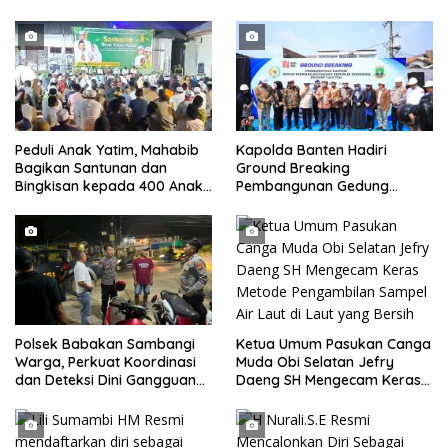
Peduli Anak Yatim, Mahabib
Kapolda Banten Hadiri
Bagikan Santunan dan
Ground Breaking
Bingkisan kepada 400 Anak
Pembangunan Gedung
di Segarajaya
Kantor DPD RI di Ibu Kota
Provinsi Banten
Ketua Umum Pasukan Canga
Polsek Babakan Sambangi
Muda Obi Selatan Jefry
Warga, Perkuat Koordinasi
Daeng SH Mengecam Keras
dan Deteksi Dini Gangguan
Metode Pengambilan Sampel
Kamtibmas
Air Laut di Laut yang Bersih