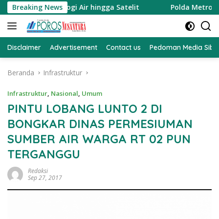
Langsung
dari Teknologi Air hingga Satelit
Breaking News
Polda Metro Jaya Lur
ke
konten
Disclaimer
Advertisement
Contact us
Pedoman Media Sibe
Beranda
Infrastruktur
Infrastruktur
,
Nasional
,
Umum
PINTU LOBANG LUNTO 2 DI
BONGKAR DINAS PERMESIUMAN
SUMBER AIR WARGA RT 02 PUN
TERGANGGU
Redaksi
Sep 27, 2017