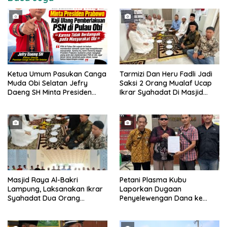
Ketua Umum Pasukan Canga
Tarmizi Dan Heru Fadli Jadi
Muda Obi Selatan Jefry
Saksi 2 Orang Mualaf Ucap
Daeng SH Minta Presiden
Ikrar Syahadat Di Masjid
Prabowo Kaji Ulang PSN di
Raya Al-Bakrie
Pulau Obi: “Kalau Tak
Berdampak, Cabut Saja”
Masjid Raya Al-Bakri
Petani Plasma Kubu
Lampung, Laksanakan Ikrar
Laporkan Dugaan
Syahadat Dua Orang
Penyelewengan Dana ke
Mualaf”
Ditreskrimsus Polda Riau