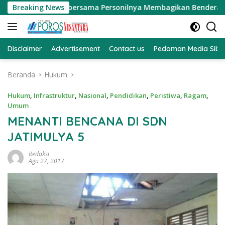
Langsung
SE.MM.MH bersama Personilnya Membagikan Bendera Merah Putih
Breaking News
ke
konten
Disclaimer
Advertisement
Contact us
Pedoman Media Sibe
Beranda
Hukum
Hukum
,
Infrastruktur
,
Nasional
,
Pendidikan
,
Peristiwa
,
Ragam
,
Umum
MENANTI BENCANA DI SDN
JATIMULYA 5
Redaksi
Agu 27, 2017