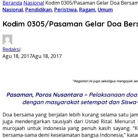
Beranda
Nasional
Kodim 0305/Pasaman Gelar Doa Bersa
Nasional
,
Pendidikan
,
Peristiwa
,
Ragam
,
Umum
Kodim 0305/Pasaman Gelar Doa Ber
Redaksi
Agu 18, 2017
Agu 18, 2017
“Kegiatan ini juga sekaligus mengajak
Pasaman, Poros Nusantara –
Pelaksanaan doa 
dengan masyarakat setempat dan Siswa-sis
Doa bersama yang berjalan lebih kurang selama satu jam 
juga mendengarkan tausiyah dari Ustad Rizal. Menurut
murojaah untuk indonesia yang penuh kasih sayang. “
bersama-sama demi keselamatan bangsa Indonesia,” kat