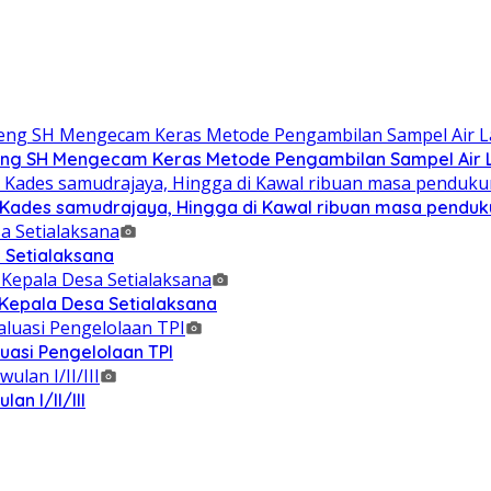
g SH Mengecam Keras Metode Pengambilan Sampel Air La
n Kades samudrajaya, Hingga di Kawal ribuan masa pendu
 Setialaksana
 Kepala Desa Setialaksana
uasi Pengelolaan TPI
n I/II/III