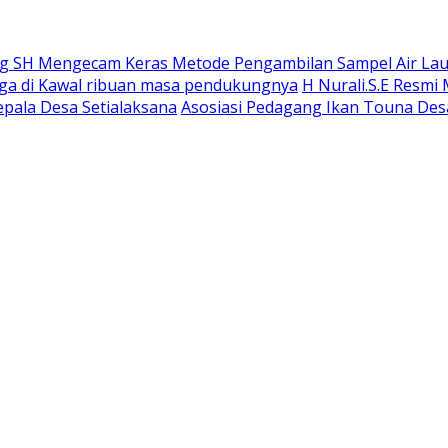
 SH Mengecam Keras Metode Pengambilan Sampel Air Laut 
gga di Kawal ribuan masa pendukungnya
H Nurali.S.E Resmi
epala Desa Setialaksana
Asosiasi Pedagang Ikan Touna Desa